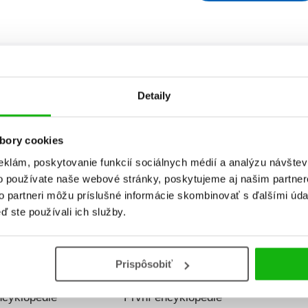
ydania
Predajnosť
Názov
Detaily
bory cookies
P
eklám, poskytovanie funkcií sociálnych médií a analýzu návšte
o používate naše webové stránky, poskytujeme aj našim partner
to partneri môžu príslušné informácie skombinovať s ďalšími údaj
ď ste používali ich služby.
Prispôsobiť
echno znát?
Chceš všechno znát?
Chce
ncyklopedie
První encyklopedie