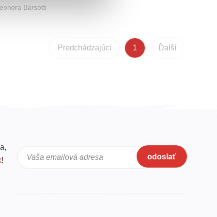
eonora Barsotti
Predchádzajúci
1
Ďalší
a,
odoslať
Vaša emailová adresa
k
!