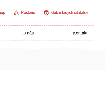
hop
Restorio
Klub mladých čitateľov
O nás
Kontakt
Jazyky
Predškoláci