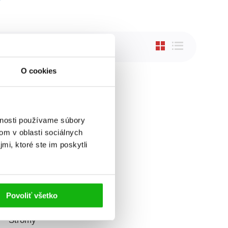
O cookies
vnosti používame súbory
om v oblasti sociálnych
mi, ktoré ste im poskytli
Povoliť všetko
š všechno znát?
Stromy