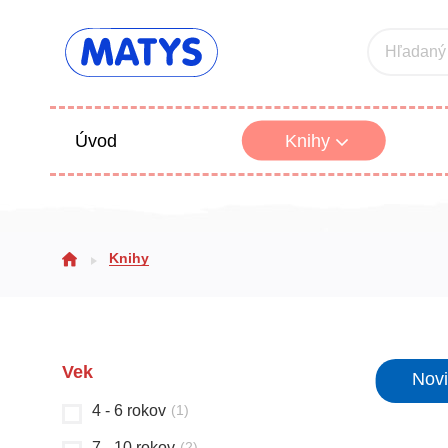
Hľadaný
Úvod
Knihy
Beletria 
Knihy
Poézia
Výchova
Vek
Nov
4 - 6 rokov
(
1
)
7 - 10 rokov
(
2
)