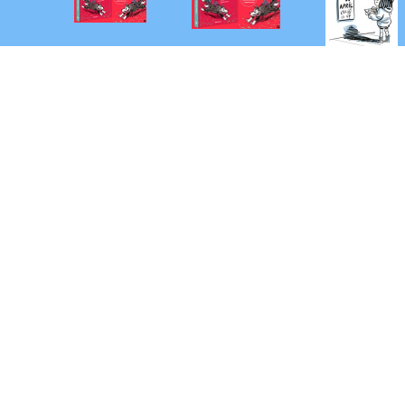
2026 © Albatros Media Slovakia s. r. o.