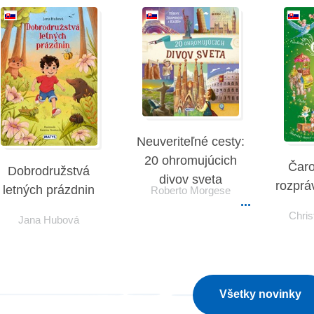
Neuveriteľné cesty:
20 ohromujúcich
Čaro
Dobrodružstvá
divov sveta
rozprá
letných prázdnin
Roberto Morgese
Chris
Jana Hubová
Všetky novinky