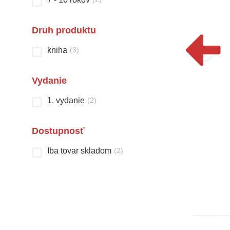
Druh produktu
kniha
(
3
)
Vydanie
1. vydanie
(
2
)
Do školičky, do školy
Čarovná krajina
Dostupnosť
kráčať vôbec nebolí
rozprávok
Iba tovar skladom
(
2
)
Christian Jeremies