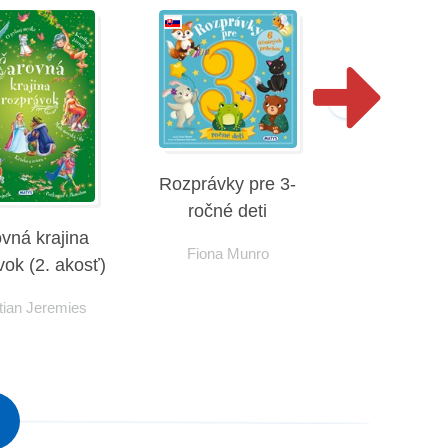
Rozprávky pre 3-
ročné deti
vná krajina
Rozprávky 
Fiona Munro
vok (2. akosť)
ročné d
tian Jeremies
Fiona M