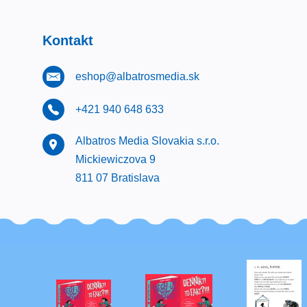
Kontakt
eshop@albatrosmedia.sk
+421 940 648 633
Albatros Media Slovakia s.r.o.
Mickiewiczova 9
811 07 Bratislava