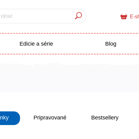
 výraz
E-s
Edicie a série
Blog
pre deti
Doplnkový sortiment
Populárno - náučné pre deti
 a pedagogika
inky
Pripravované
Bestsellery
Všetky kategórie