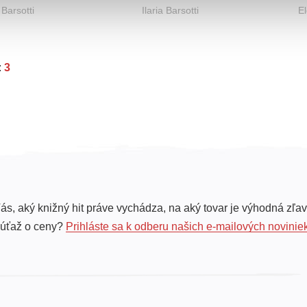
a Barsotti
Ilaria Barsotti
El
:
3
ás, aký knižný hit práve vychádza, na aký tovar je výhodná zľav
súťaž o ceny?
Prihláste sa k odberu našich e-mailových novinie