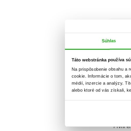
Dátum v
Súhlas
Táto webstránka používa sú
Na prispôsobenie obsahu a r
cookie. Informácie o tom, ak
médií, inzercie a analýzy. Tí
alebo ktoré od vás získali, ke
Chceš vš
První e