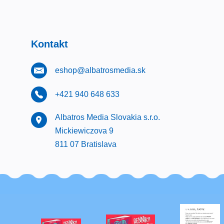
Kontakt
eshop@albatrosmedia.sk
+421 940 648 633
Albatros Media Slovakia s.r.o.
Mickiewiczova 9
811 07 Bratislava