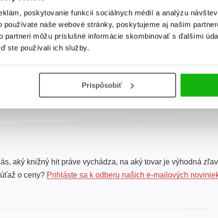
eklám, poskytovanie funkcií sociálnych médií a analýzu návšte
Cesta krajinami
o používate naše webové stránky, poskytujeme aj našim partner
sveta
to partneri môžu príslušné informácie skombinovať s ďalšími údaj
ď ste používali ich služby.
Judit Dönsz
Prispôsobiť
Celkom kníh:
1
ás, aký knižný hit práve vychádza, na aký tovar je výhodná zľav
súťaž o ceny?
Prihláste sa k odberu našich e-mailových novinie