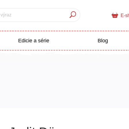
 výraz
E-s
Edicie a série
Blog
pre deti
Doplnkový sortiment
Populárno - náučné pre deti
 a pedagogika
Všetky kategórie