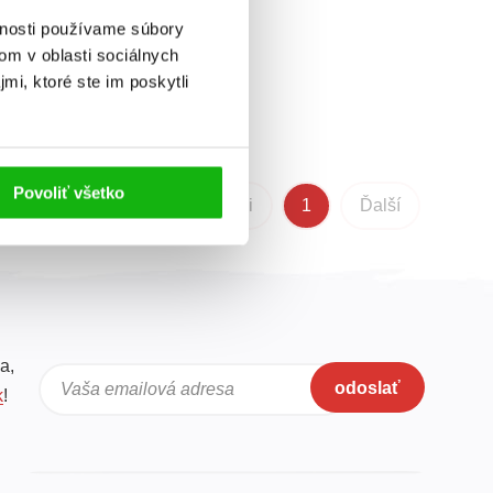
vnosti používame súbory
om v oblasti sociálnych
mi, ktoré ste im poskytli
Povoliť všetko
Predchádzajúci
1
Ďalší
a,
odoslať
Vaša emailová adresa
k
!