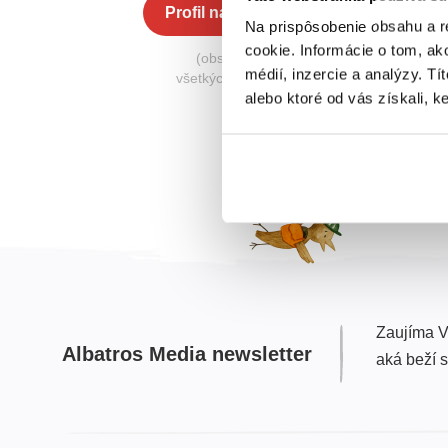
Profil na Albatros Media
Na prispôsobenie obsahu a r
cookie. Informácie o tom, ak
(obsahuje knihy zo
médií, inzercie a analýzy. Tí
všetkých nakladateľstiev)
alebo ktoré od vás získali, ke
Zaujíma V
Albatros Media newsletter
aká beží 