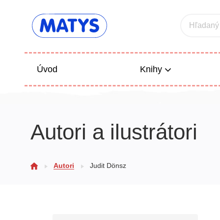
Hľadaný
Úvod
Knihy
Beletria 
Autori a ilustrátori
Poézia
Výchova
Autori
Judit Dönsz