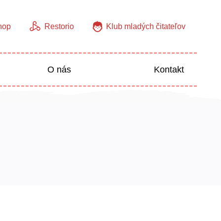
hop
Restorio
Klub mladých čitateľov
O nás
Kontakt
Jazyky
Predškoláci