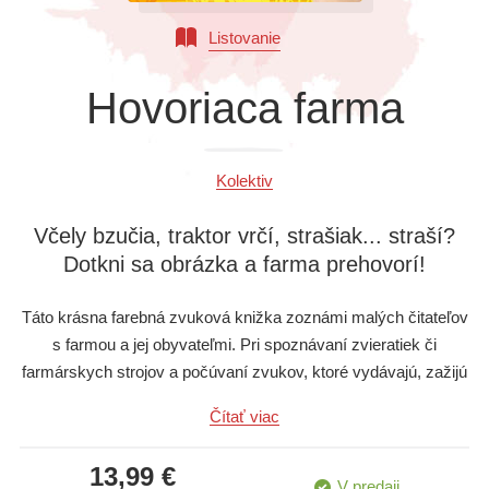
Všetky kategórie
Listovanie
Hovoriaca farma
Kolektiv
Včely bzučia, traktor vrčí, strašiak... straší?
Dotkni sa obrázka a farma prehovorí!
Táto krásna farebná zvuková knižka zoznámi malých čitateľov
s farmou a jej obyvateľmi. Pri spoznávaní zvieratiek či
farmárskych strojov a počúvaní zvukov, ktoré vydávajú, zažijú
deti kopec zábavy! Stačí sa dotknúť ich obrázkov na stránkach
Čítať viac
knihy a tie ožijú!
13,99 €
V predaji