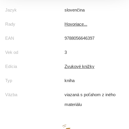
Jazyk
slovenčina
Rady
Hovoriace...
EAN
9788056646397
Vek od
3
Edícia
Zvukové knižky
Typ
kniha
Väzba
viazaná s poťahom z iného
materiálu