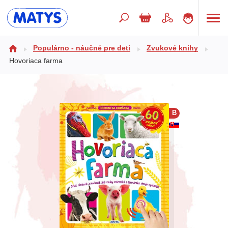
Hľadaný výraz
Populárno - náučné pre deti
Zvukové knihy
Hovoriaca farma
Beletria pre deti
Doplnkový sortiment
B
Jazyky
Poézia
Populárno - náučné pre deti
Predškoláci
Výchova a pedagogika