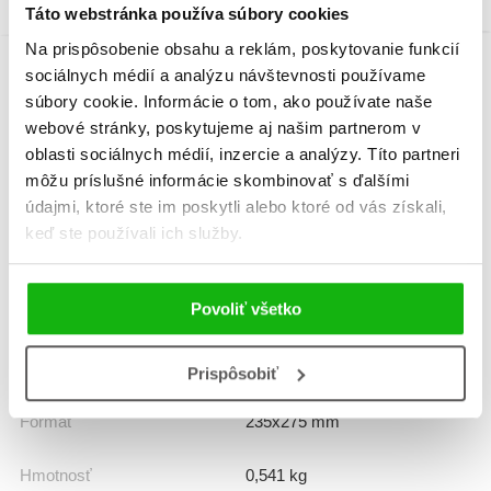
Táto webstránka používa súbory cookies
Na prispôsobenie obsahu a reklám, poskytovanie funkcií
sociálnych médií a analýzu návštevnosti používame
Informácie
súbory cookie. Informácie o tom, ako používate naše
webové stránky, poskytujeme aj našim partnerom v
oblasti sociálnych médií, inzercie a analýzy. Títo partneri
môžu príslušné informácie skombinovať s ďalšími
Žáner
zvukové knihy
údajmi, ktoré ste im poskytli alebo ktoré od vás získali,
keď ste používali ich služby.
Počet strán
14
K stiahnutiu
Ukážka.pdf
Povoliť všetko
Dátum vydania
29.8.2025
Prispôsobiť
Formát
235x275 mm
Hmotnosť
0,541 kg