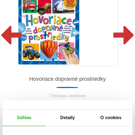
Hovoriace dopravné prostriedky
Ho
sť)
Christian Jeremies
Súhlas
Detaily
O cookies