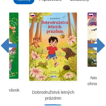
Neuverit
ohromujúc
 rozprávok
Dobrodružstvá letných
Robe
prázdnin
remies