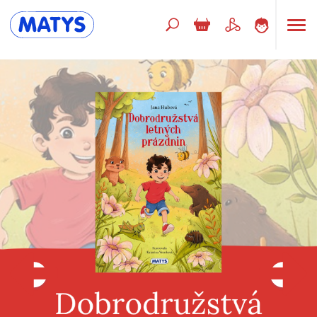
Hľadaný výraz
Beletria pre deti
Doplnkový sortiment
Jazyky
Poézia
Populárno - náučné pre deti
Predškoláci
Výchova a pedagogika