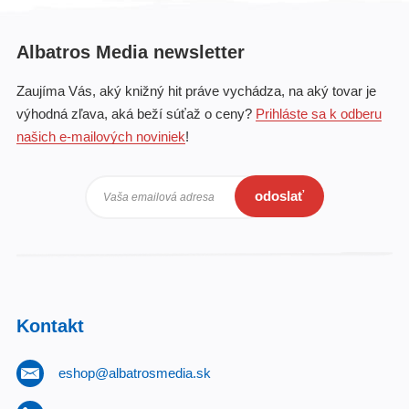
Albatros Media newsletter
Zaujíma Vás, aký knižný hit práve vychádza, na aký tovar je
výhodná zľava, aká beží súťaž o ceny?
Prihláste sa k odberu
našich e-mailových noviniek
!
odoslať
Vaša emailová adresa
Kontakt
eshop@albatrosmedia.sk