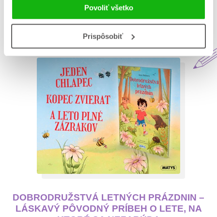
Povoliť všetko
Aktuálne na blogu Matys
Prispôsobiť
DOBRODRUŽSTVÁ LETNÝCH PRÁZDNIN –
LÁSKAVÝ PÔVODNÝ PRÍBEH O LETE, NA