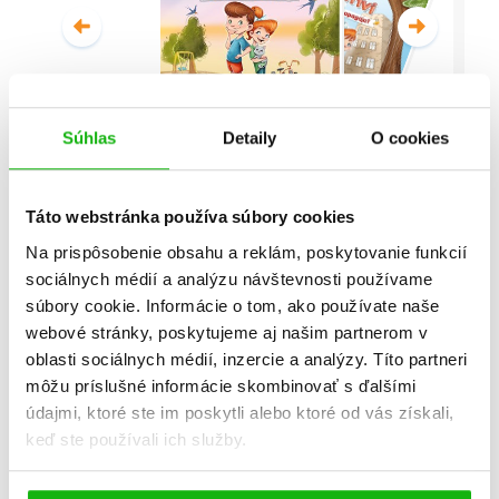
Súhlas
Detaily
O cookies
Malí detektívi - Vyšetrovanie s
vyvrtnutým členkom
Táto webstránka používa súbory cookies
Stanislav V. Solovinský
Na prispôsobenie obsahu a reklám, poskytovanie funkcií
sociálnych médií a analýzu návštevnosti používame
Celá séria
súbory cookie. Informácie o tom, ako používate naše
webové stránky, poskytujeme aj našim partnerom v
oblasti sociálnych médií, inzercie a analýzy. Títo partneri
môžu príslušné informácie skombinovať s ďalšími
údajmi, ktoré ste im poskytli alebo ktoré od vás získali,
keď ste používali ich služby.
Všetky edície a série