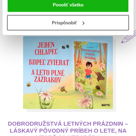
Povoliť všetko
Aktuálne na blogu Matys
Prispôsobiť
DOBRODRUŽSTVÁ LETNÝCH PRÁZDNIN –
LÁSKAVÝ PÔVODNÝ PRÍBEH O LETE, NA