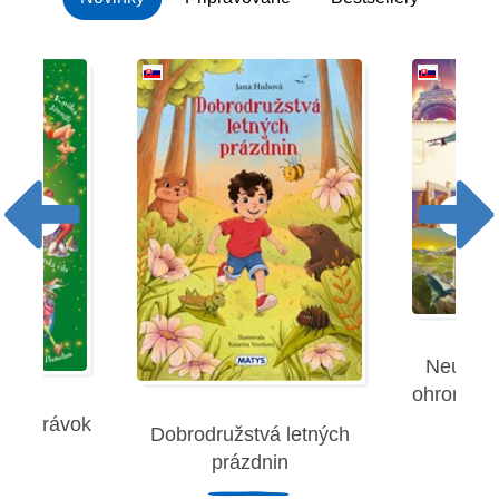
Neuverit
ohromujúc
 rozprávok
Dobrodružstvá letných
Robe
prázdnin
remies