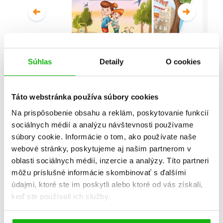
Súhlas
Detaily
O cookies
Malí detektívi - Vyšetrovanie s
vyvrtnutým členkom
Táto webstránka používa súbory cookies
Stanislav V. Solovinský
Na prispôsobenie obsahu a reklám, poskytovanie funkcií
sociálnych médií a analýzu návštevnosti používame
Celá séria
súbory cookie. Informácie o tom, ako používate naše
webové stránky, poskytujeme aj našim partnerom v
oblasti sociálnych médií, inzercie a analýzy. Títo partneri
môžu príslušné informácie skombinovať s ďalšími
údajmi, ktoré ste im poskytli alebo ktoré od vás získali,
keď ste používali ich služby.
Všetky edície a série