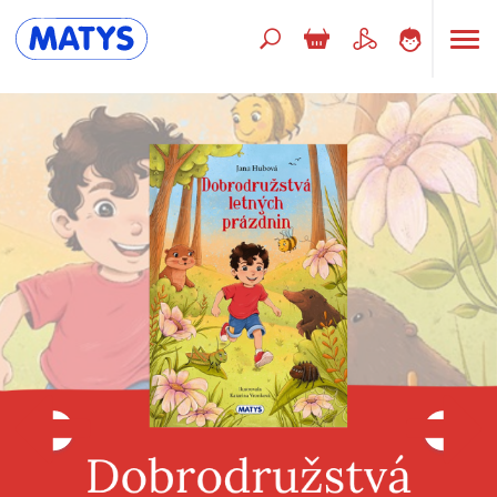
Hľadaný výraz
Beletria pre deti
Doplnkový sortiment
Jazyky
Poézia
Populárno - náučné pre deti
Predškoláci
Výchova a pedagogika