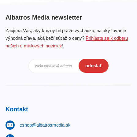
Albatros Media newsletter
Zaujíma Vás, aký knižný hit práve vychádza, na aký tovar je
výhodná zľava, aká beží súťaž o ceny?
Prihláste sa k odberu
našich e-mailových noviniek
!
odoslať
Vaša emailová adresa
Kontakt
eshop@albatrosmedia.sk