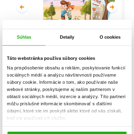
Súhlas
Detaily
O cookies
Malí detektívi - Vyšetrovanie s
vyvrtnutým členkom
Táto webstránka používa súbory cookies
Stanislav V. Solovinský
Na prispôsobenie obsahu a reklám, poskytovanie funkcií
sociálnych médií a analýzu návštevnosti používame
Celá séria
súbory cookie. Informácie o tom, ako používate naše
webové stránky, poskytujeme aj našim partnerom v
oblasti sociálnych médií, inzercie a analýzy. Títo partneri
môžu príslušné informácie skombinovať s ďalšími
údajmi, ktoré ste im poskytli alebo ktoré od vás získali,
keď ste používali ich služby.
Všetky edície a série