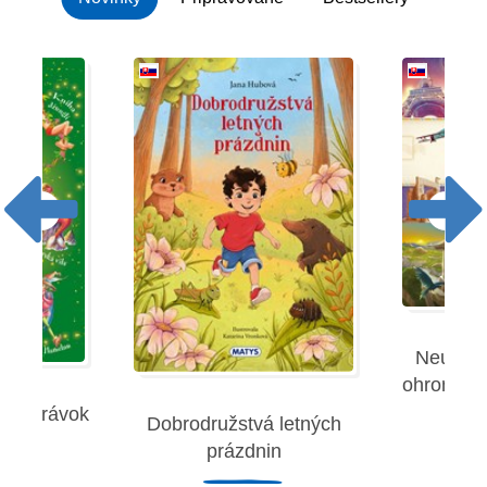
Neuverit
ohromujúc
 rozprávok
Dobrodružstvá letných
Robe
prázdnin
remies