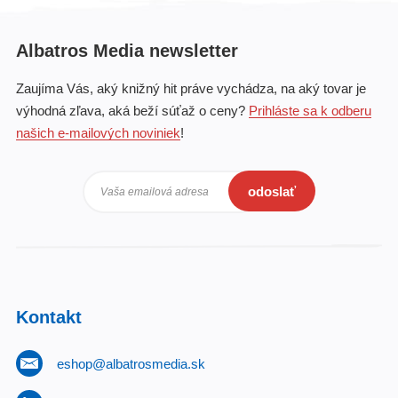
Albatros Media newsletter
Zaujíma Vás, aký knižný hit práve vychádza, na aký tovar je
výhodná zľava, aká beží súťaž o ceny?
Prihláste sa k odberu
našich e-mailových noviniek
!
odoslať
Vaša emailová adresa
Kontakt
eshop@albatrosmedia.sk