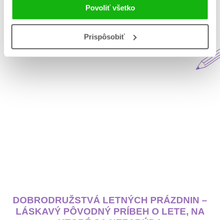
Povoliť všetko
Aktuálne na blogu Matys
Prispôsobiť
DOBRODRUŽSTVÁ LETNÝCH PRÁZDNIN –
LÁSKAVÝ PÔVODNÝ PRÍBEH O LETE, NA