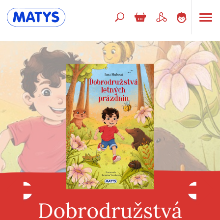
Hľadaný výraz
Beletria pre deti
Doplnkový sortiment
Jazyky
Poézia
Populárno - náučné pre deti
Predškoláci
Výchova a pedagogika