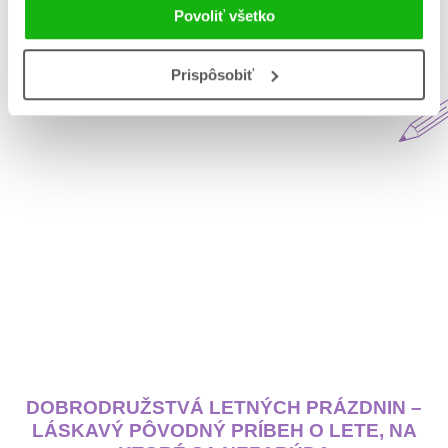
Povoliť všetko
Aktuálne na blogu Matys
Prispôsobiť
DOBRODRUŽSTVÁ LETNÝCH PRÁZDNIN –
LÁSKAVÝ PÔVODNÝ PRÍBEH O LETE, NA