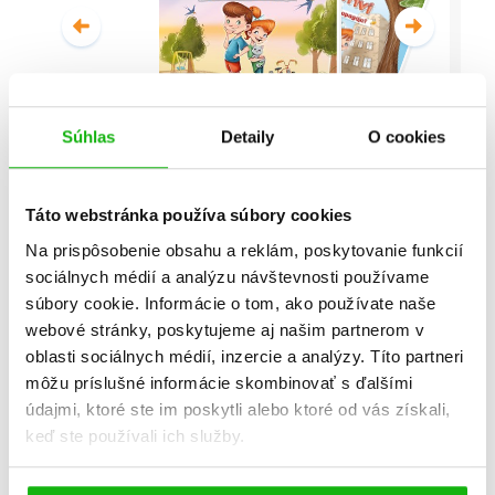
Súhlas
Detaily
O cookies
Malí detektívi - Vyšetrovanie s
vyvrtnutým členkom
Táto webstránka používa súbory cookies
Stanislav V. Solovinský
Na prispôsobenie obsahu a reklám, poskytovanie funkcií
sociálnych médií a analýzu návštevnosti používame
Celá séria
súbory cookie. Informácie o tom, ako používate naše
webové stránky, poskytujeme aj našim partnerom v
oblasti sociálnych médií, inzercie a analýzy. Títo partneri
môžu príslušné informácie skombinovať s ďalšími
údajmi, ktoré ste im poskytli alebo ktoré od vás získali,
keď ste používali ich služby.
Všetky edície a série