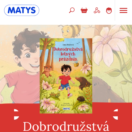
Hľadaný výraz
Beletria pre deti
Doplnkový sortiment
Jazyky
Poézia
Populárno - náučné pre deti
Predškoláci
Výchova a pedagogika