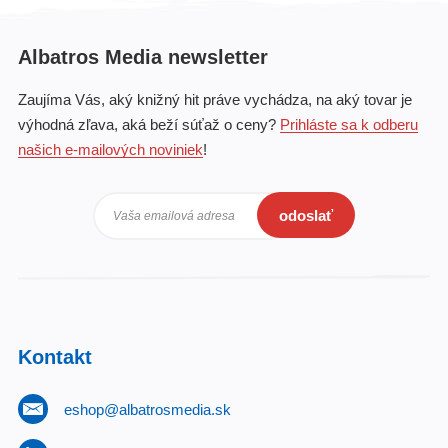
Albatros Media newsletter
Zaujíma Vás, aký knižný hit práve vychádza, na aký tovar je
výhodná zľava, aká beží súťaž o ceny?
Prihláste sa k odberu
našich e-mailových noviniek
!
odoslať
Vaša emailová adresa
Kontakt
eshop@albatrosmedia.sk