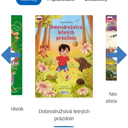
Neuverit
ohromujúc
 rozprávok
Dobrodružstvá letných
Robe
prázdnin
remies