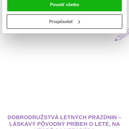
Povoliť všetko
Aktuálne na blogu Matys
Prispôsobiť
DOBRODRUŽSTVÁ LETNÝCH PRÁZDNIN –
LÁSKAVÝ PÔVODNÝ PRÍBEH O LETE, NA