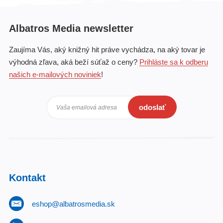
Albatros Media newsletter
Zaujíma Vás, aký knižný hit práve vychádza, na aký tovar je
výhodná zľava, aká beží súťaž o ceny?
Prihláste sa k odberu
našich e-mailových noviniek
!
odoslať
Vaša emailová adresa
Kontakt
eshop@albatrosmedia.sk