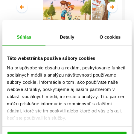
Súhlas
Detaily
O cookies
Malí detektívi - Vyšetrovanie s
vyvrtnutým členkom
Táto webstránka používa súbory cookies
Stanislav V. Solovinský
Na prispôsobenie obsahu a reklám, poskytovanie funkcií
sociálnych médií a analýzu návštevnosti používame
Celá séria
súbory cookie. Informácie o tom, ako používate naše
webové stránky, poskytujeme aj našim partnerom v
oblasti sociálnych médií, inzercie a analýzy. Títo partneri
môžu príslušné informácie skombinovať s ďalšími
údajmi, ktoré ste im poskytli alebo ktoré od vás získali,
keď ste používali ich služby.
Všetky edície a série