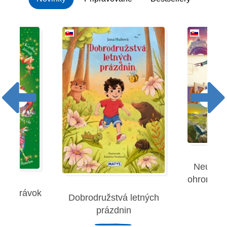
Neuverit
ohromujúc
 rozprávok
Dobrodružstvá letných
Robe
prázdnin
remies