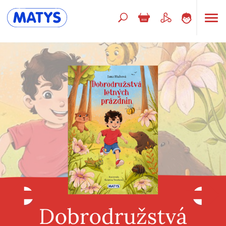
Hľadaný výraz
Beletria pre deti
Doplnkový sortiment
Jazyky
Poézia
Populárno - náučné pre deti
Predškoláci
Výchova a pedagogika