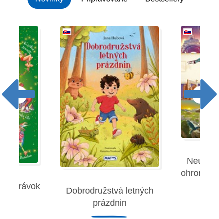
Neuverit
ohromujúc
 rozprávok
Dobrodružstvá letných
Robe
prázdnin
remies