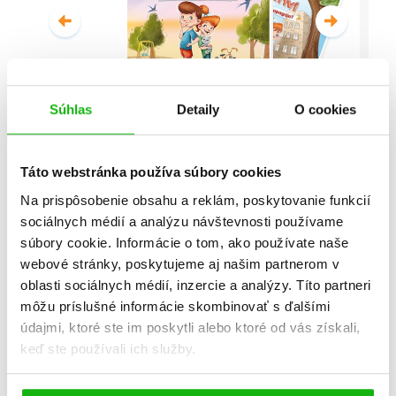
Súhlas
Detaily
O cookies
Malí detektívi - Vyšetrovanie s
vyvrtnutým členkom
Táto webstránka používa súbory cookies
Stanislav V. Solovinský
Na prispôsobenie obsahu a reklám, poskytovanie funkcií
sociálnych médií a analýzu návštevnosti používame
Celá séria
súbory cookie. Informácie o tom, ako používate naše
webové stránky, poskytujeme aj našim partnerom v
oblasti sociálnych médií, inzercie a analýzy. Títo partneri
môžu príslušné informácie skombinovať s ďalšími
údajmi, ktoré ste im poskytli alebo ktoré od vás získali,
keď ste používali ich služby.
Všetky edície a série