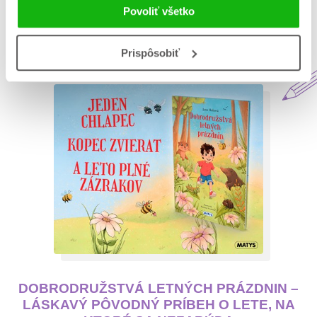
Povoliť všetko
Aktuálne na blogu Matys
Prispôsobiť
DOBRODRUŽSTVÁ LETNÝCH PRÁZDNIN –
LÁSKAVÝ PÔVODNÝ PRÍBEH O LETE, NA