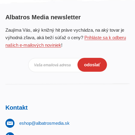
Albatros Media newsletter
Zaujíma Vás, aký knižný hit práve vychádza, na aký tovar je
výhodná zľava, aká beží súťaž o ceny?
Prihláste sa k odberu
našich e-mailových noviniek
!
odoslať
Vaša emailová adresa
Kontakt
eshop@albatrosmedia.sk