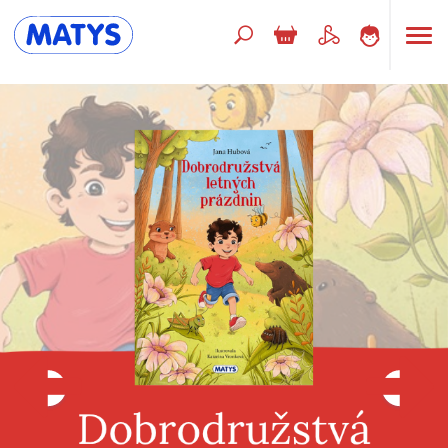
Hľadaný výraz
Beletria pre deti
Doplnkový sortiment
Jazyky
Poézia
Populárno - náučné pre deti
Predškoláci
Výchova a pedagogika