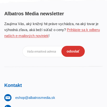
Albatros Media newsletter
Zaujíma Vás, aký knižný hit práve vychádza, na aký tovar je
výhodná zľava, aká beží súťaž o ceny?
Prihláste sa k odberu
našich e-mailových noviniek
!
odoslať
Vaša emailová adresa
Kontakt
eshop@albatrosmedia.sk