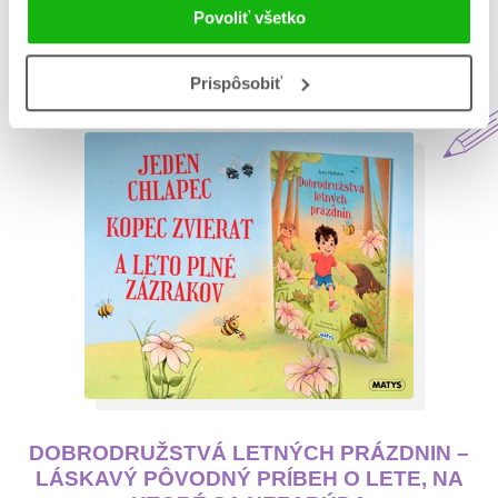
Povoliť všetko
Aktuálne na blogu Matys
Prispôsobiť
DOBRODRUŽSTVÁ LETNÝCH PRÁZDNIN –
LÁSKAVÝ PÔVODNÝ PRÍBEH O LETE, NA