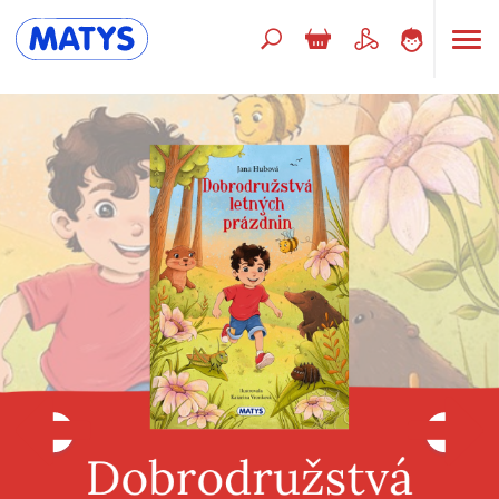
Hľadaný výraz
Beletria pre deti
Doplnkový sortiment
Jazyky
Poézia
Populárno - náučné pre deti
Predškoláci
Výchova a pedagogika