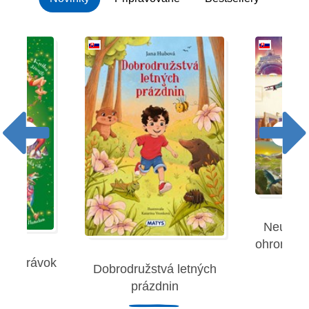
Neuverit
ohromujúc
 rozprávok
Dobrodružstvá letných
Robe
prázdnin
remies