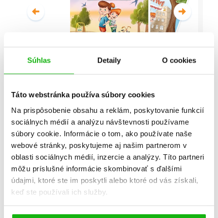
Súhlas
Detaily
O cookies
Malí detektívi - Vyšetrovanie s
vyvrtnutým členkom
Táto webstránka používa súbory cookies
Stanislav V. Solovinský
Na prispôsobenie obsahu a reklám, poskytovanie funkcií
sociálnych médií a analýzu návštevnosti používame
Celá séria
súbory cookie. Informácie o tom, ako používate naše
webové stránky, poskytujeme aj našim partnerom v
oblasti sociálnych médií, inzercie a analýzy. Títo partneri
môžu príslušné informácie skombinovať s ďalšími
údajmi, ktoré ste im poskytli alebo ktoré od vás získali,
keď ste používali ich služby.
Všetky edície a série