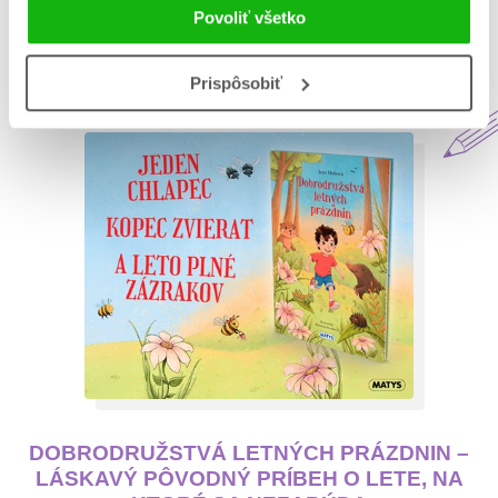
Povoliť všetko
Aktuálne na blogu Matys
Prispôsobiť
DOBRODRUŽSTVÁ LETNÝCH PRÁZDNIN –
LÁSKAVÝ PÔVODNÝ PRÍBEH O LETE, NA