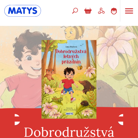
Hľadaný výraz
Beletria pre deti
Doplnkový sortiment
Jazyky
Poézia
Populárno - náučné pre deti
Predškoláci
Výchova a pedagogika