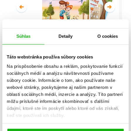
Súhlas
Detaily
O cookies
Malí detektívi - Vyšetrovanie s
vyvrtnutým členkom
Táto webstránka používa súbory cookies
Stanislav V. Solovinský
Na prispôsobenie obsahu a reklám, poskytovanie funkcií
sociálnych médií a analýzu návštevnosti používame
Celá séria
súbory cookie. Informácie o tom, ako používate naše
webové stránky, poskytujeme aj našim partnerom v
oblasti sociálnych médií, inzercie a analýzy. Títo partneri
môžu príslušné informácie skombinovať s ďalšími
údajmi, ktoré ste im poskytli alebo ktoré od vás získali,
keď ste používali ich služby.
Všetky edície a série