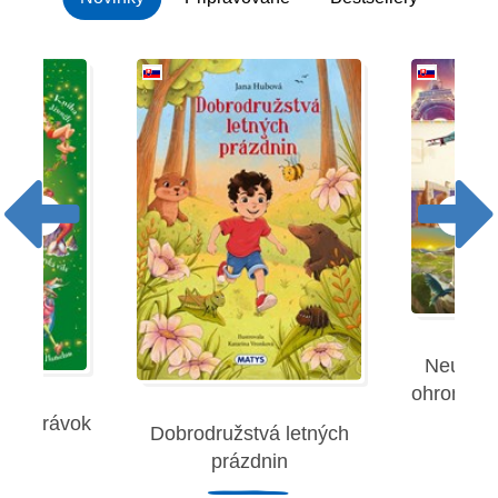
Neuverit
ohromujúc
 rozprávok
Dobrodružstvá letných
Robe
prázdnin
remies