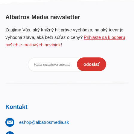
Albatros Media newsletter
Zaujíma Vás, aký knižný hit práve vychádza, na aký tovar je
výhodná zľava, aká beží súťaž o ceny?
Prihláste sa k odberu
našich e-mailových noviniek
!
odoslať
Vaša emailová adresa
Kontakt
eshop@albatrosmedia.sk