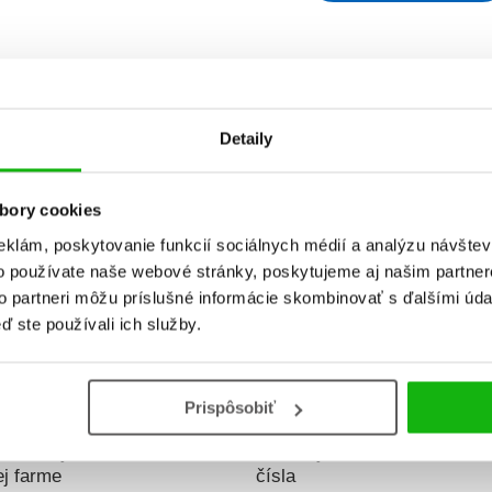
ydania
Predajnosť
Názov
Detaily
bory cookies
eklám, poskytovanie funkcií sociálnych médií a analýzu návšte
o používate naše webové stránky, poskytujeme aj našim partner
to partneri môžu príslušné informácie skombinovať s ďalšími údaj
ď ste používali ich služby.
Prispôsobiť
aľovanky: Na
Veselé maľovanky: Prvé
Vese
ej farme
čísla