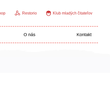
hop
Restorio
Klub mladých čitateľov
O nás
Kontakt
Jazyky
Predškoláci