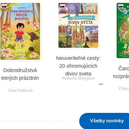
Neuveriteľné cesty:
20 ohromujúcich
Čaro
Dobrodružstvá
divov sveta
rozprá
letných prázdnin
Roberto Morgese
Chris
Jana Hubová
Všetky novinky