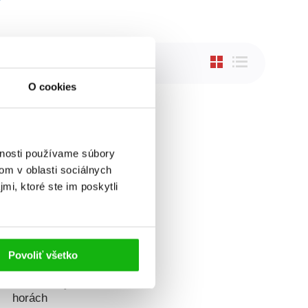
O cookies
vnosti používame súbory
om v oblasti sociálnych
mi, ktoré ste im poskytli
Povoliť všetko
lé maľovanky: V
horách