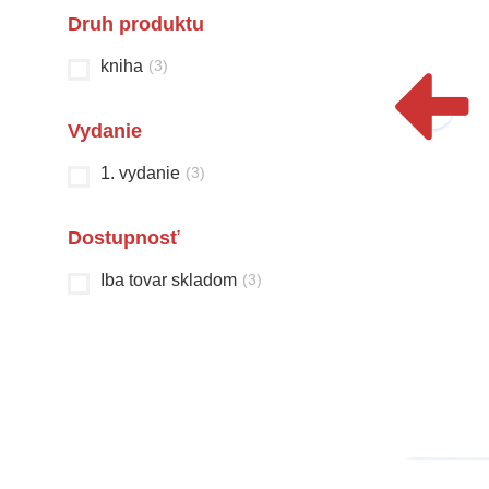
Druh produktu
kniha
(
3
)
Vydanie
1. vydanie
(
3
)
Dostupnosť
Nová domáca úloha
Čarovná krajina
Iba tovar skladom
(
3
)
malého školáka
rozprávok
Sibyla Mislovičová
Christian Jeremies