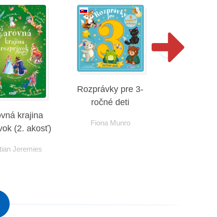
Rozprávky pre 3-
ročné deti
vná krajina
Rozprávky 
Fiona Munro
vok (2. akosť)
ročné d
tian Jeremies
Fiona M