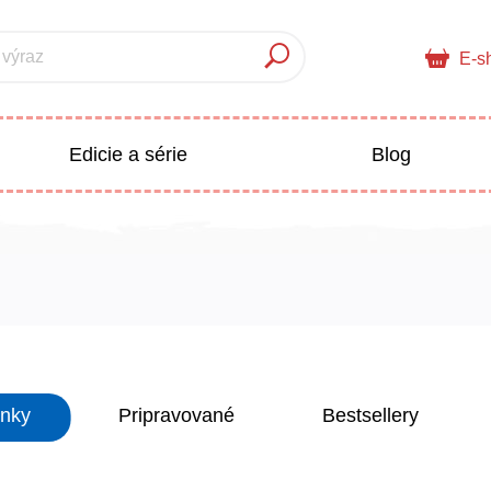
 výraz
E-s
Edicie a série
Blog
pre deti
Doplnkový sortiment
Populárno - náučné pre deti
 a pedagogika
inky
Pripravované
Bestsellery
Všetky kategórie