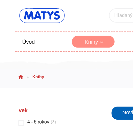
Hľadaný
Úvod
Knihy
Beletria 
Knihy
Poézia
Výchova
Vek
Nov
4 - 6 rokov
(
3
)