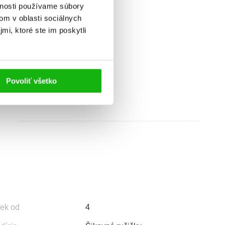
vnosti používame súbory
om v oblasti sociálnych
mi, ktoré ste im poskytli
Povoliť všetko
ek od
4