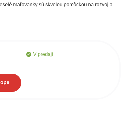
? Veselé maľovanky sú skvelou pomôckou na rozvoj a
V predaji
hope