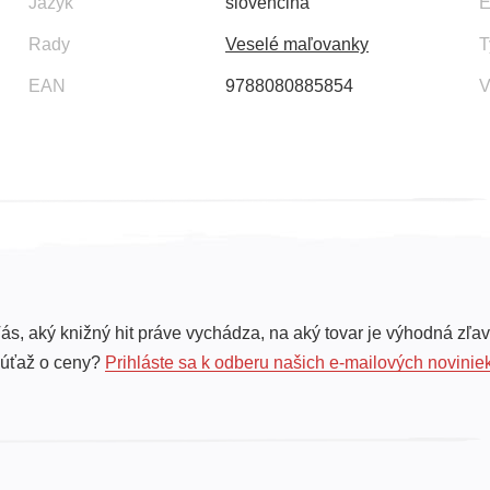
Jazyk
slovenčina
E
Rady
Veselé maľovanky
T
EAN
9788080885854
V
ás, aký knižný hit práve vychádza, na aký tovar je výhodná zľav
súťaž o ceny?
Prihláste sa k odberu našich e-mailových novinie