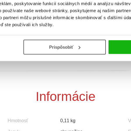
eklám, poskytovanie funkcií sociálnych médií a analýzu návšte
elé maľovanky: V horách
o používate naše webové stránky, poskytujeme aj našim partner
to partneri môžu príslušné informácie skombinovať s ďalšími údaj
ď ste používali ich služby.
Prispôsobiť
Informácie
Hmotnosť
0,11 kg
V