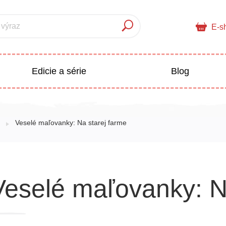
 výraz
E-s
Edicie a série
Blog
pre deti
Doplnkový sortiment
Veselé maľovanky: Na starej farme
Populárno - náučné pre deti
 a pedagogika
Veselé maľovanky: N
Všetky kategórie