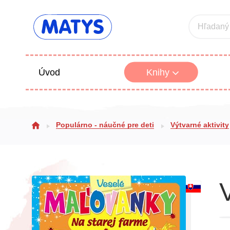
Hľadaný
Úvod
Knihy
Beletria 
Populárno - náučné pre deti
Výtvarné aktivity
Poézia
Výchova