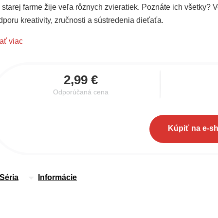
 starej farme žije veľa rôznych zvieratiek. Poznáte ich všetky
poru kreativity, zručnosti a sústredenia dieťaťa.
ať viac
2,99 €
Odporúčaná cena
Kúpiť na e-s
Séria
Informácie