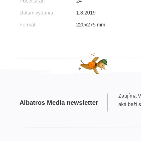
Počet strán
24
Dátum vydania
1.8.2019
Formát
220x275 mm
Zaujíma V
Albatros Media newsletter
aká beží 