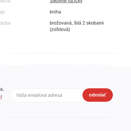
dícia
Šikovné ručičky
yp
kniha
äzba
brožovaná, šitá 2 skobami
(zošitová)
a,
odoslať
Vaša emailová adresa
k
!