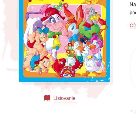
Na
pod
Čít
Listovanie