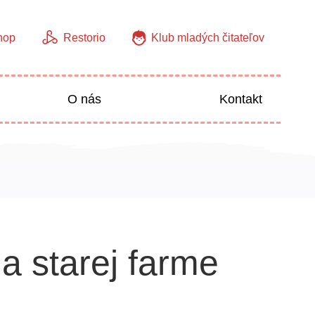
hop
Restorio
Klub mladých čitateľov
O nás
Kontakt
Jazyky
Predškoláci
a starej farme