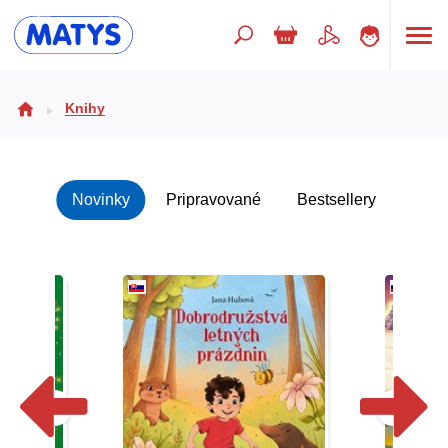
Hľadaný výraz
Knihy
Beletria pre deti
Novinky
Pripravované
Bestsellery
Doplnkový sortiment
Jazyky
Poézia
Populárno - náučné pre deti
Predškoláci
Výchova a pedagogika