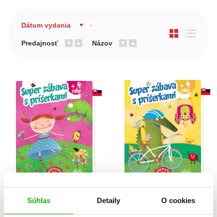
Dátum vydania
Predajnosť
Názov
Super zábava s
Super zábava s
Súhlas
Detaily
O cookies
príšerkami (bábika)
príšerkami (kroko)