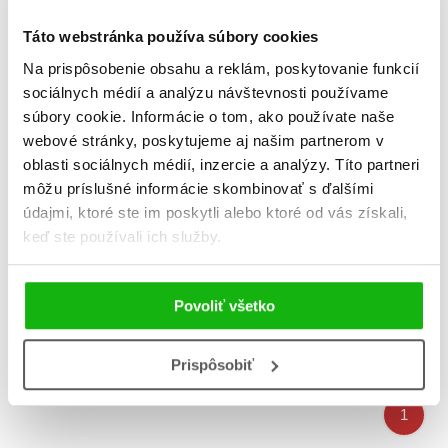
Táto webstránka používa súbory cookies
Na prispôsobenie obsahu a reklám, poskytovanie funkcií
sociálnych médií a analýzu návštevnosti používame
súbory cookie. Informácie o tom, ako používate naše
webové stránky, poskytujeme aj našim partnerom v
oblasti sociálnych médií, inzercie a analýzy. Títo partneri
môžu príslušné informácie skombinovať s ďalšími
údajmi, ktoré ste im poskytli alebo ktoré od vás získali,
keď ste používali ich služby.
Super zábava s
Super zábava s
príšerkami (líška)
príšerkami (maco)
Povoliť všetko
Prispôsobiť
Celkom kníh:
4
1