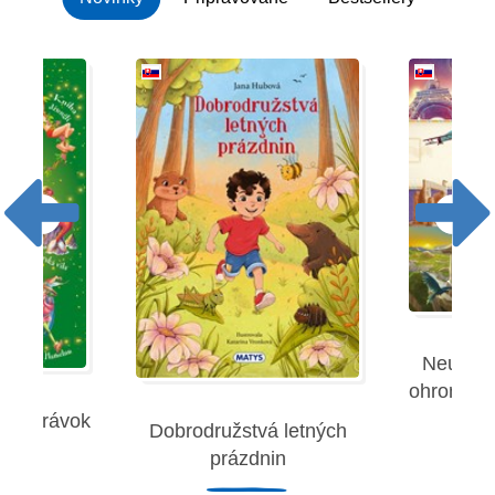
Neuverit
ohromujúc
 rozprávok
Dobrodružstvá letných
Robe
prázdnin
remies