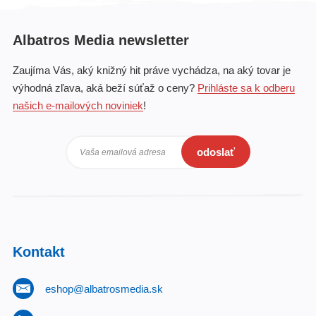
Albatros Media newsletter
Zaujíma Vás, aký knižný hit práve vychádza, na aký tovar je
výhodná zľava, aká beží súťaž o ceny?
Prihláste sa k odberu
našich e-mailových noviniek
!
odoslať
Vaša emailová adresa
Kontakt
eshop@albatrosmedia.sk