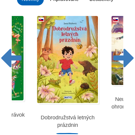
Neuverit
ohromujúc
 rozprávok
Dobrodružstvá letných
Robe
prázdnin
remies