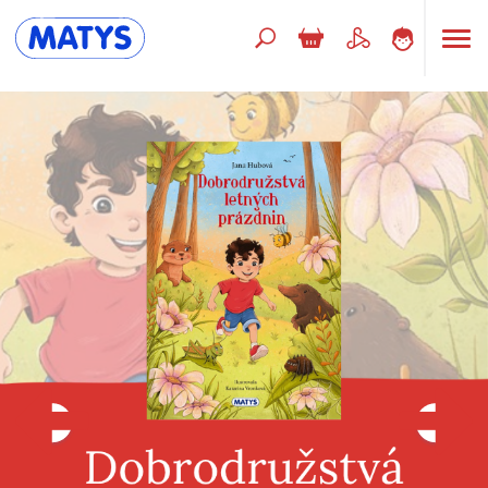
Hľadaný výraz
Beletria pre deti
Doplnkový sortiment
Jazyky
Poézia
Populárno - náučné pre deti
Predškoláci
Výchova a pedagogika