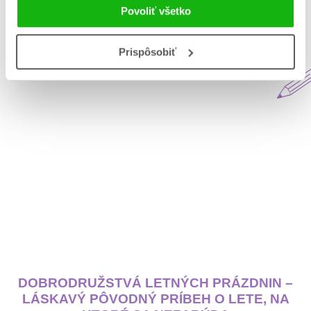
Povoliť všetko
Aktuálne na blogu Matys
Prispôsobiť
DOBRODRUŽSTVÁ LETNÝCH PRÁZDNIN –
LÁSKAVÝ PÔVODNÝ PRÍBEH O LETE, NA