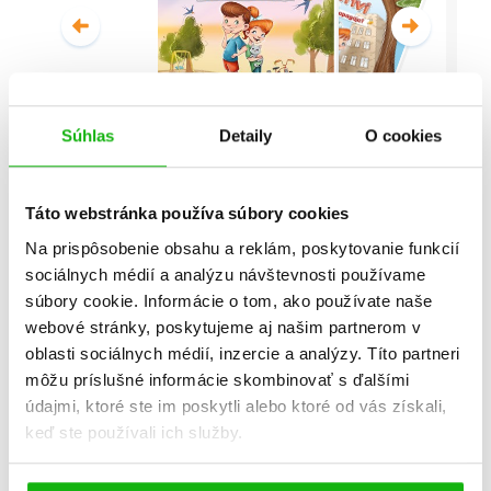
Súhlas
Detaily
O cookies
Malí detektívi - Vyšetrovanie s
vyvrtnutým členkom
Táto webstránka používa súbory cookies
Stanislav V. Solovinský
Na prispôsobenie obsahu a reklám, poskytovanie funkcií
sociálnych médií a analýzu návštevnosti používame
Celá séria
súbory cookie. Informácie o tom, ako používate naše
webové stránky, poskytujeme aj našim partnerom v
oblasti sociálnych médií, inzercie a analýzy. Títo partneri
môžu príslušné informácie skombinovať s ďalšími
údajmi, ktoré ste im poskytli alebo ktoré od vás získali,
keď ste používali ich služby.
Všetky edície a série