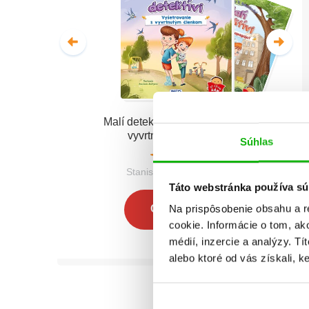
Malí detektívi - Vyšetrovanie s
vyvrtnutým členkom
Súhlas
Stanislav V. Solovinský
Táto webstránka používa sú
Na prispôsobenie obsahu a r
Celá séria
cookie. Informácie o tom, ak
médií, inzercie a analýzy. Tí
alebo ktoré od vás získali, ke