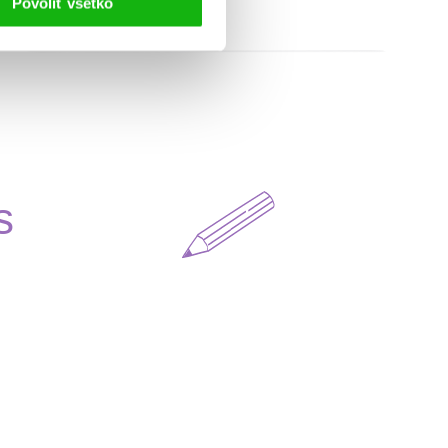
Povoliť všetko
s