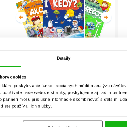
Deti sa pýtajú KEDY?
Detaily
Christian Jeremies
bory cookies
Celá séria
eklám, poskytovanie funkcií sociálnych médií a analýzu návšte
o používate naše webové stránky, poskytujeme aj našim partner
to partneri môžu príslušné informácie skombinovať s ďalšími údaj
ď ste používali ich služby.