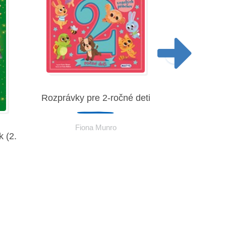
Rozprávky pre 2-ročné deti
Fiona Munro
 (2.
Rozprávky p
Fio