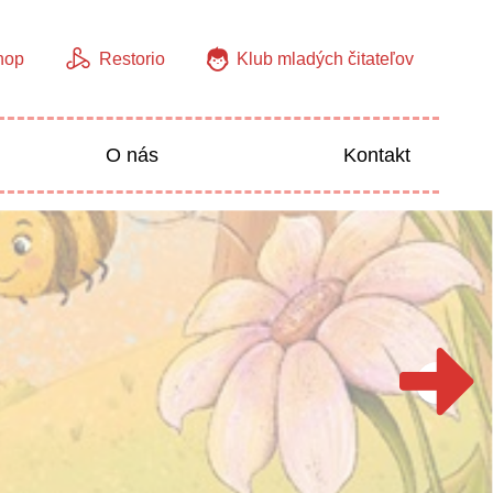
hop
Restorio
Klub mladých čitateľov
O nás
Kontakt
Jazyky
Predškoláci