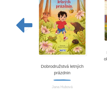
o
a rozprávok
Dobrodružstvá letných
prázdnin
eremies
Jana Hubová