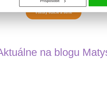
Prispôsobiť
Všetky edície a série
Aktuálne na blogu Maty