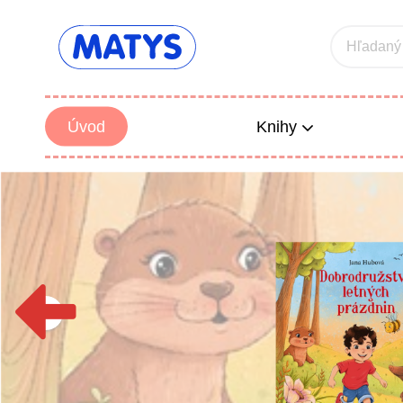
Hľadaný
Úvod
Knihy
Beletria 
Poézia
Výchova