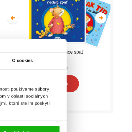
Myšiak TIP - nechce spať
O cookies
Anna Casalis
Celá séria
vnosti používame súbory
om v oblasti sociálnych
mi, ktoré ste im poskytli