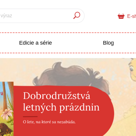
 výraz
E-s
Edicie a série
Blog
pre deti
Doplnkový sortiment
Populárno - náučné pre deti
 a pedagogika
Všetky kategórie