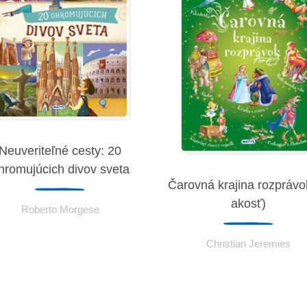
Neuveriteľné cesty: 20
hromujúcich divov sveta
Čarovná krajina rozprávok
akosť)
Roberto Morgese
Christian Jeremies