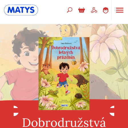
Hľadaný výraz
Beletria pre deti
Doplnkový sortiment
Jazyky
Poézia
Populárno - náučné pre deti
Predškoláci
Výchova a pedagogika