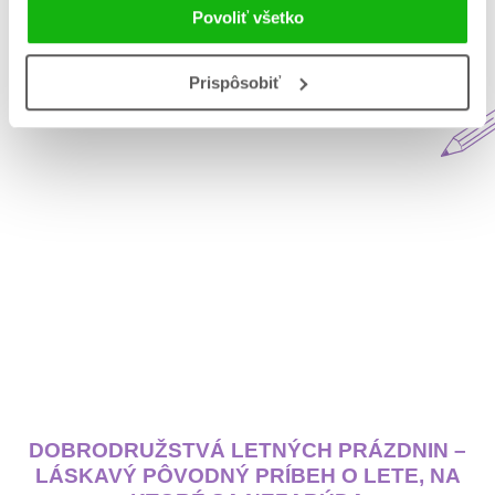
Povoliť všetko
Aktuálne na blogu Matys
Prispôsobiť
DOBRODRUŽSTVÁ LETNÝCH PRÁZDNIN –
LÁSKAVÝ PÔVODNÝ PRÍBEH O LETE, NA