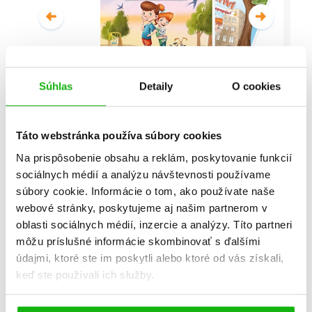
Súhlas
Detaily
O cookies
Malí detektívi - Vyšetrovanie s
vyvrtnutým členkom
Táto webstránka používa súbory cookies
Stanislav V. Solovinský
Na prispôsobenie obsahu a reklám, poskytovanie funkcií
sociálnych médií a analýzu návštevnosti používame
Celá séria
súbory cookie. Informácie o tom, ako používate naše
webové stránky, poskytujeme aj našim partnerom v
oblasti sociálnych médií, inzercie a analýzy. Títo partneri
môžu príslušné informácie skombinovať s ďalšími
údajmi, ktoré ste im poskytli alebo ktoré od vás získali,
keď ste používali ich služby.
Všetky edície a série