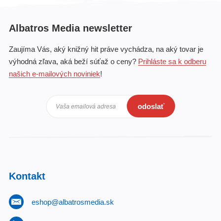
Albatros Media newsletter
Zaujíma Vás, aký knižný hit práve vychádza, na aký tovar je
výhodná zľava, aká beží súťaž o ceny?
Prihláste sa k odberu
našich e-mailových noviniek
!
odoslať
Vaša emailová adresa
Kontakt
eshop@albatrosmedia.sk