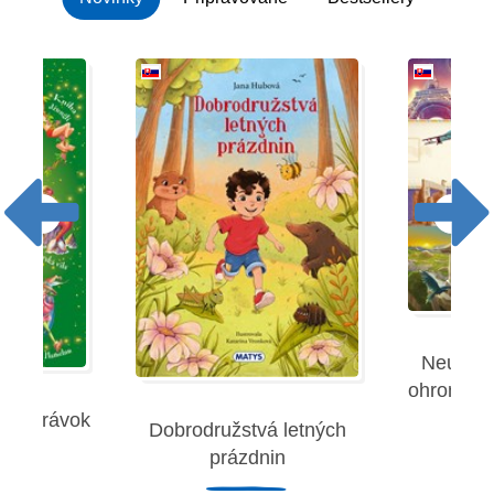
Neuverit
ohromujúc
 rozprávok
Dobrodružstvá letných
Robe
prázdnin
remies