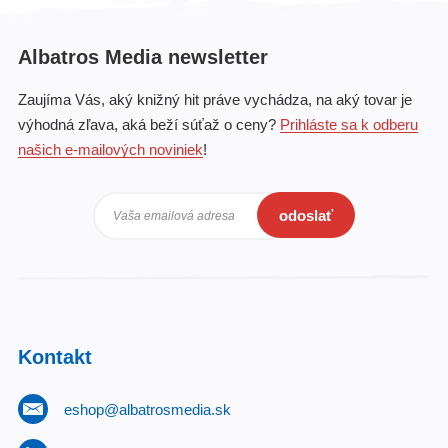
Albatros Media newsletter
Zaujíma Vás, aký knižný hit práve vychádza, na aký tovar je
výhodná zľava, aká beží súťaž o ceny?
Prihláste sa k odberu
našich e-mailových noviniek
!
odoslať
Vaša emailová adresa
Kontakt
eshop@albatrosmedia.sk