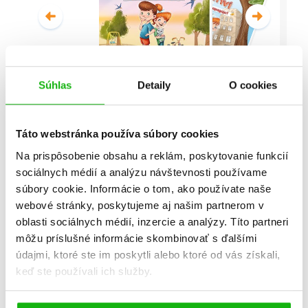
Súhlas
Detaily
O cookies
Malí detektívi - Vyšetrovanie s
vyvrtnutým členkom
Táto webstránka používa súbory cookies
Stanislav V. Solovinský
Na prispôsobenie obsahu a reklám, poskytovanie funkcií
sociálnych médií a analýzu návštevnosti používame
Celá séria
súbory cookie. Informácie o tom, ako používate naše
webové stránky, poskytujeme aj našim partnerom v
oblasti sociálnych médií, inzercie a analýzy. Títo partneri
môžu príslušné informácie skombinovať s ďalšími
údajmi, ktoré ste im poskytli alebo ktoré od vás získali,
keď ste používali ich služby.
Všetky edície a série