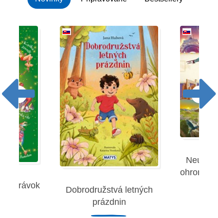
Neuverit
ohromujúc
 rozprávok
Dobrodružstvá letných
Robe
prázdnin
remies