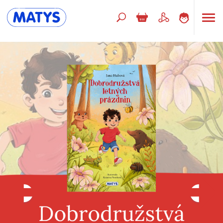
Hľadaný výraz
Beletria pre deti
Doplnkový sortiment
Jazyky
Poézia
Populárno - náučné pre deti
Predškoláci
Výchova a pedagogika