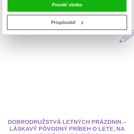
Povoliť všetko
Aktuálne na blogu Matys
Prispôsobiť
DOBRODRUŽSTVÁ LETNÝCH PRÁZDNIN –
LÁSKAVÝ PÔVODNÝ PRÍBEH O LETE, NA