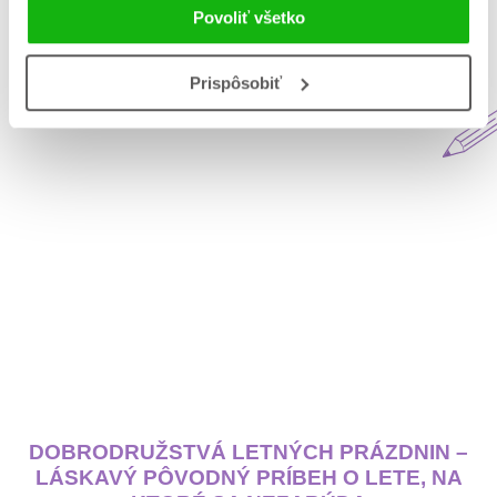
Povoliť všetko
Aktuálne na blogu Matys
Prispôsobiť
DOBRODRUŽSTVÁ LETNÝCH PRÁZDNIN –
LÁSKAVÝ PÔVODNÝ PRÍBEH O LETE, NA