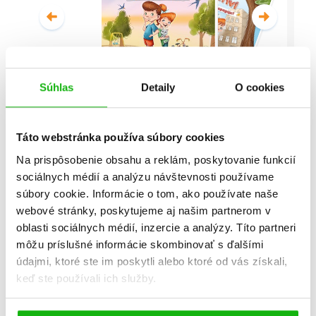
Súhlas
Detaily
O cookies
Malí detektívi - Vyšetrovanie s
vyvrtnutým členkom
Táto webstránka používa súbory cookies
Stanislav V. Solovinský
Na prispôsobenie obsahu a reklám, poskytovanie funkcií
sociálnych médií a analýzu návštevnosti používame
Celá séria
súbory cookie. Informácie o tom, ako používate naše
webové stránky, poskytujeme aj našim partnerom v
oblasti sociálnych médií, inzercie a analýzy. Títo partneri
môžu príslušné informácie skombinovať s ďalšími
údajmi, ktoré ste im poskytli alebo ktoré od vás získali,
keď ste používali ich služby.
Všetky edície a série