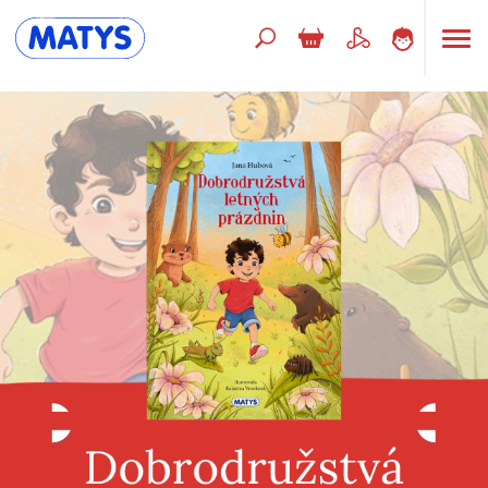
Hľadaný výraz
Beletria pre deti
Doplnkový sortiment
Jazyky
Poézia
Populárno - náučné pre deti
Predškoláci
Výchova a pedagogika