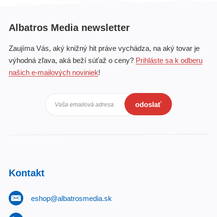
Albatros Media newsletter
Zaujíma Vás, aký knižný hit práve vychádza, na aký tovar je
výhodná zľava, aká beží súťaž o ceny?
Prihláste sa k odberu
našich e-mailových noviniek
!
odoslať
Vaša emailová adresa
Kontakt
eshop@albatrosmedia.sk