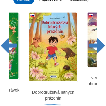
Neuverit
ohromujúc
 rozprávok
Dobrodružstvá letných
Robe
prázdnin
remies