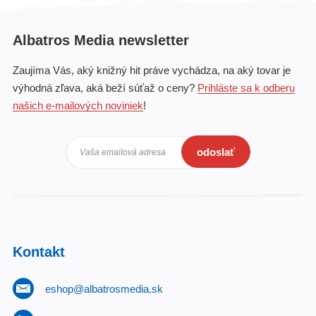
Albatros Media newsletter
Zaujíma Vás, aký knižný hit práve vychádza, na aký tovar je
výhodná zľava, aká beží súťaž o ceny?
Prihláste sa k odberu
našich e-mailových noviniek
!
odoslať
Vaša emailová adresa
Kontakt
eshop@albatrosmedia.sk