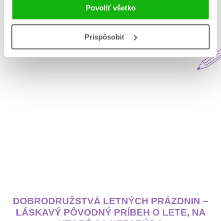
Povoliť všetko
Aktuálne na blogu Matys
Prispôsobiť
DOBRODRUŽSTVÁ LETNÝCH PRÁZDNIN –
LÁSKAVÝ PÔVODNÝ PRÍBEH O LETE, NA