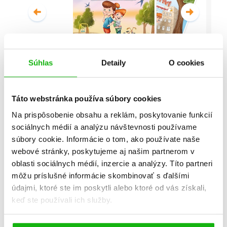
Súhlas
Detaily
O cookies
Malí detektívi - Vyšetrovanie s
vyvrtnutým členkom
Táto webstránka používa súbory cookies
Stanislav V. Solovinský
Na prispôsobenie obsahu a reklám, poskytovanie funkcií
sociálnych médií a analýzu návštevnosti používame
Celá séria
súbory cookie. Informácie o tom, ako používate naše
webové stránky, poskytujeme aj našim partnerom v
oblasti sociálnych médií, inzercie a analýzy. Títo partneri
môžu príslušné informácie skombinovať s ďalšími
údajmi, ktoré ste im poskytli alebo ktoré od vás získali,
keď ste používali ich služby.
Všetky edície a série