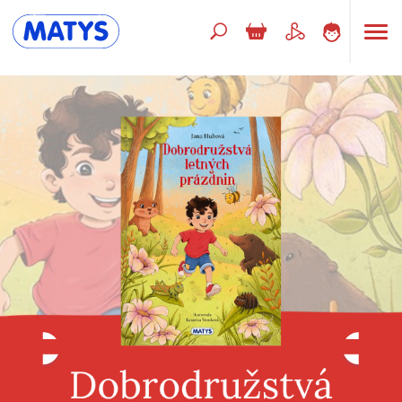
Hľadaný výraz
Beletria pre deti
Doplnkový sortiment
Jazyky
Poézia
Populárno - náučné pre deti
Predškoláci
Výchova a pedagogika