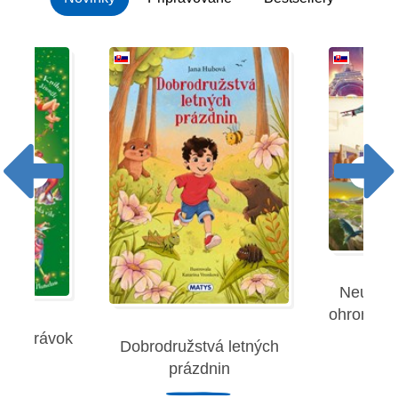
Neuverit
ohromujúc
 rozprávok
Dobrodružstvá letných
Robe
prázdnin
remies