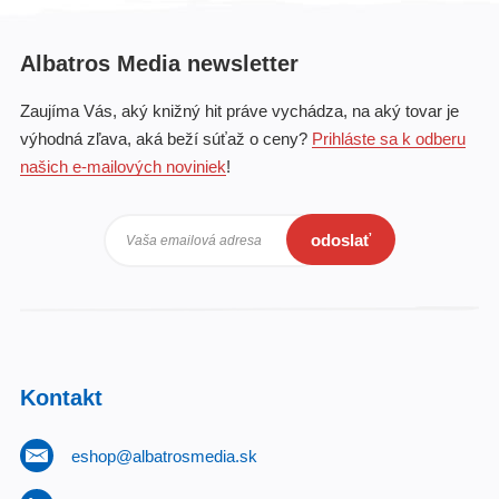
Albatros Media newsletter
Zaujíma Vás, aký knižný hit práve vychádza, na aký tovar je
výhodná zľava, aká beží súťaž o ceny?
Prihláste sa k odberu
našich e-mailových noviniek
!
odoslať
Vaša emailová adresa
Kontakt
eshop@albatrosmedia.sk