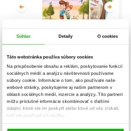
Súhlas
Detaily
O cookies
Malí detektívi - Vyšetrovanie s
vyvrtnutým členkom
Táto webstránka používa súbory cookies
Stanislav V. Solovinský
Na prispôsobenie obsahu a reklám, poskytovanie funkcií
sociálnych médií a analýzu návštevnosti používame
Celá séria
súbory cookie. Informácie o tom, ako používate naše
webové stránky, poskytujeme aj našim partnerom v
oblasti sociálnych médií, inzercie a analýzy. Títo partneri
môžu príslušné informácie skombinovať s ďalšími
údajmi, ktoré ste im poskytli alebo ktoré od vás získali,
keď ste používali ich služby.
Všetky edície a série