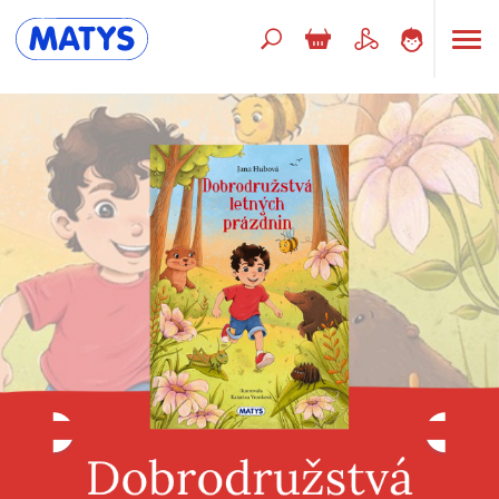
Hľadaný výraz
Beletria pre deti
Doplnkový sortiment
Jazyky
Poézia
Populárno - náučné pre deti
Predškoláci
Výchova a pedagogika