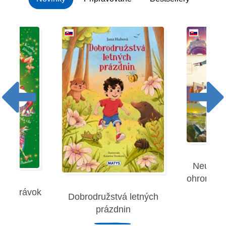
Neuverit
ohromujúc
 rozprávok
Dobrodružstvá letných
Robe
prázdnin
remies