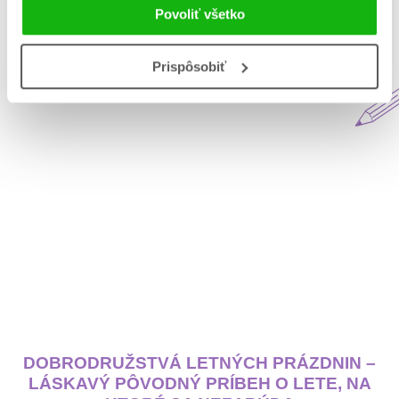
Povoliť všetko
Aktuálne na blogu Matys
Prispôsobiť
DOBRODRUŽSTVÁ LETNÝCH PRÁZDNIN –
LÁSKAVÝ PÔVODNÝ PRÍBEH O LETE, NA