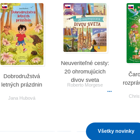
Neuveriteľné cesty:
20 ohromujúcich
Čaro
Dobrodružstvá
divov sveta
rozprá
letných prázdnin
Roberto Morgese
Chris
Jana Hubová
Všetky novinky