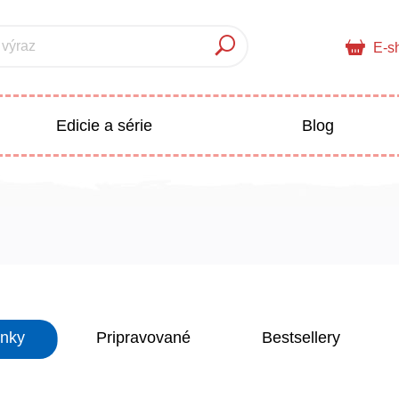
 výraz
E-s
Edicie a série
Blog
pre deti
Doplnkový sortiment
Populárno - náučné pre deti
 a pedagogika
inky
Pripravované
Bestsellery
Všetky kategórie