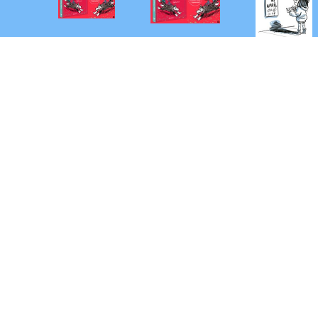
2026 © Albatros Media Slovakia s. r. o.