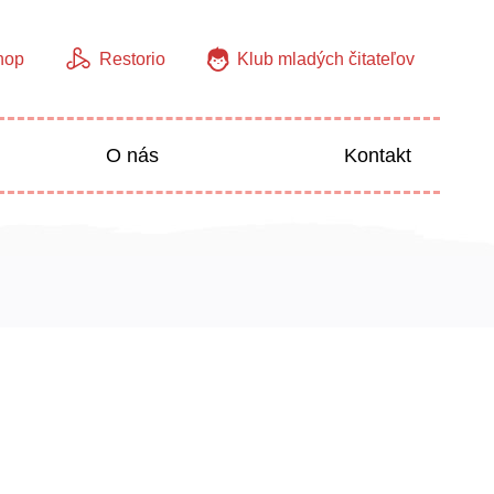
hop
Restorio
Klub mladých čitateľov
O nás
Kontakt
Jazyky
Predškoláci