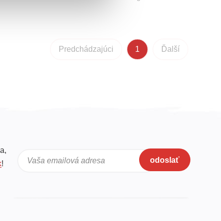
Predchádzajúci
1
Ďalší
a,
odoslať
Vaša emailová adresa
k
!