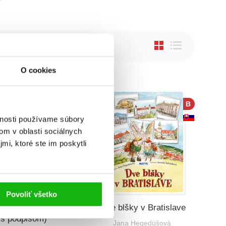
O cookies
B
vnosti používame súbory
om v oblasti sociálnych
mi, ktoré ste im poskytli
Povoliť všetko
lšky v Bratislave
Dve blšky v Bratislave
(s podpisom)
Jana Hegedüšová