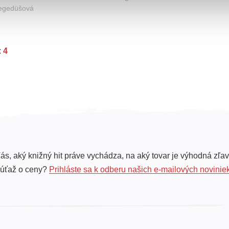
egedüšová
:
4
ás, aký knižný hit práve vychádza, na aký tovar je výhodná zľav
súťaž o ceny?
Prihláste sa k odberu našich e-mailových novinie