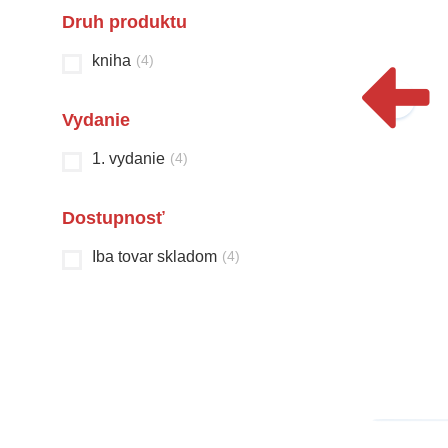
Druh produktu
kniha
(
4
)
Vydanie
1. vydanie
(
4
)
Dostupnosť
Bola raz jedna škola
Čarovná krajina
Iba tovar skladom
(
4
)
a iné školoviny
rozprávok
Christian Jeremies