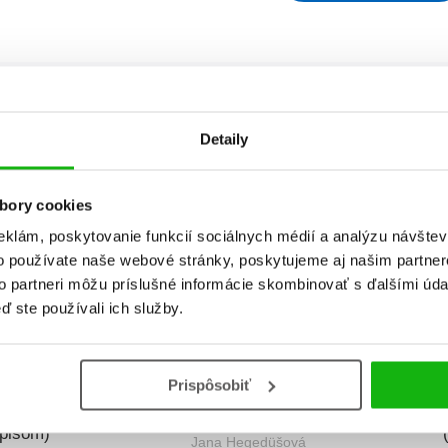
ydania
Predajnosť
Názov
Detaily
bory cookies
B
eklám, poskytovanie funkcií sociálnych médií a analýzu návšte
o používate naše webové stránky, poskytujeme aj našim partner
to partneri môžu príslušné informácie skombinovať s ďalšími údaj
ď ste používali ich služby.
Prispôsobiť
 v Tatrách (s
Dve blšky v Tatrách
Dve b
pisom)
Jana Hegedüšová