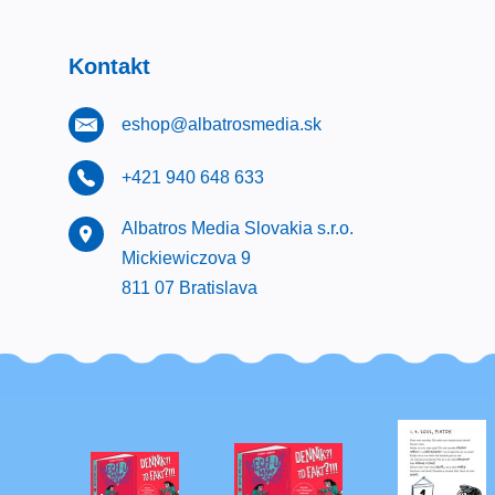
Kontakt
eshop@albatrosmedia.sk
+421 940 648 633
Albatros Media Slovakia s.r.o.
Mickiewiczova 9
811 07 Bratislava