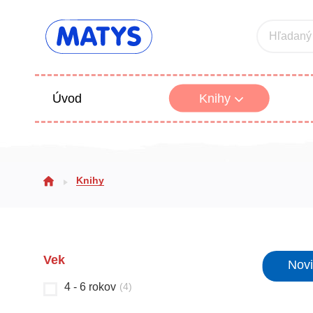
Hľadaný
Úvod
Knihy
Beletria 
Knihy
Poézia
Výchova
Vek
Nov
4 - 6 rokov
(
4
)