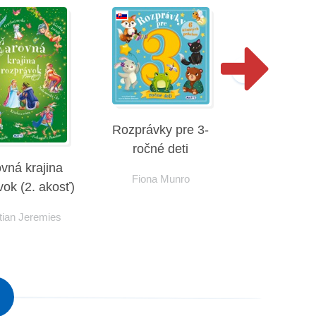
Rozprávky pre 3-
ročné deti
vná krajina
Rozprávky 
Fiona Munro
vok (2. akosť)
ročné d
tian Jeremies
Fiona M