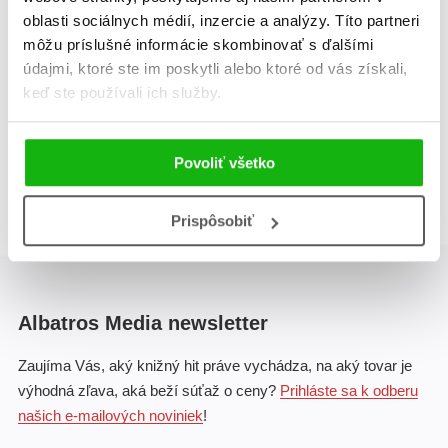
Ilona Bagoly
Ilona Bagoly
oblasti sociálnych médií, inzercie a analýzy. Títo partneri
môžu príslušné informácie skombinovať s ďalšími
údajmi, ktoré ste im poskytli alebo ktoré od vás získali,
Celkom kníh:
2
keď ste používali ich služby.
1
Povoliť všetko
Prispôsobiť
Albatros Media newsletter
Zaujíma Vás, aký knižný hit práve vychádza, na aký tovar je
výhodná zľava, aká beží súťaž o ceny?
Prihláste sa k odberu
našich e-mailových noviniek
!