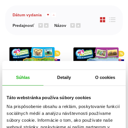
Dátum vydania
Predajnosť
Názov
%
%
Súhlas
Detaily
O cookies
Táto webstránka používa súbory cookies
Na prispôsobenie obsahu a reklám, poskytovanie funkcií
Momentky z divočiny:
Momentky z divočiny:
sociálnych médií a analýzu návštevnosti používame
Ázia a Austrália
Európa
súbory cookie. Informácie o tom, ako používate naše
webové stránky, poskytujeme aj našim partnerom v