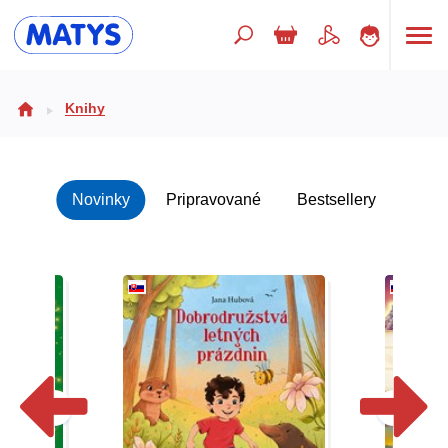
Hľadaný výraz
Knihy
Beletria pre deti
Novinky
Pripravované
Bestsellery
Doplnkový sortiment
Jazyky
Poézia
Populárno - náučné pre deti
Predškoláci
Výchova a pedagogika