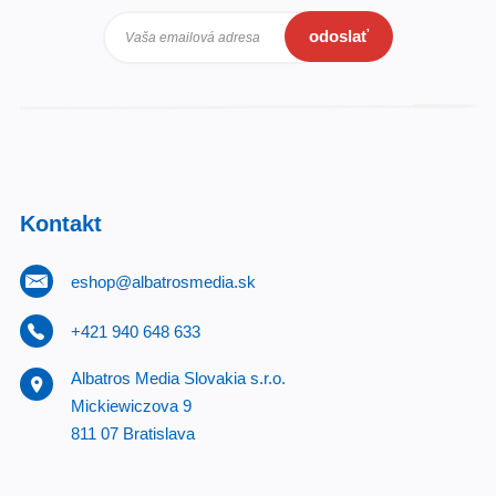
odoslať
Vaša emailová adresa
Kontakt
eshop@albatrosmedia.sk
+421 940 648 633
Albatros Media Slovakia s.r.o.
Mickiewiczova 9
811 07 Bratislava