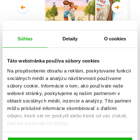
Súhlas
Detaily
O cookies
Malí detektívi - Vyšetrovanie s
vyvrtnutým členkom
Táto webstránka používa súbory cookies
Stanislav V. Solovinský
Na prispôsobenie obsahu a reklám, poskytovanie funkcií
sociálnych médií a analýzu návštevnosti používame
Celá séria
súbory cookie. Informácie o tom, ako používate naše
webové stránky, poskytujeme aj našim partnerom v
oblasti sociálnych médií, inzercie a analýzy. Títo partneri
môžu príslušné informácie skombinovať s ďalšími
údajmi, ktoré ste im poskytli alebo ktoré od vás získali,
keď ste používali ich služby.
Všetky edície a série