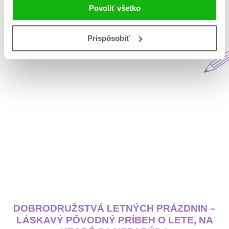
Povoliť všetko
Aktuálne na blogu Matys
Prispôsobiť
DOBRODRUŽSTVÁ LETNÝCH PRÁZDNIN –
LÁSKAVÝ PÔVODNÝ PRÍBEH O LETE, NA