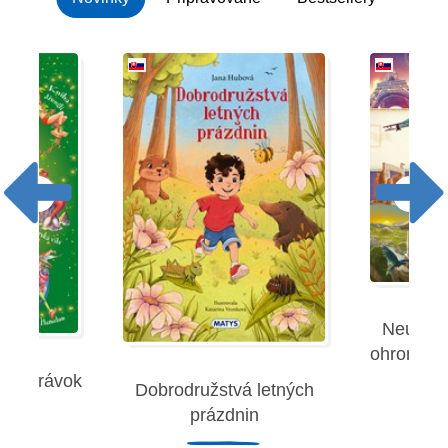
Neuverit
ohromujúc
 rozprávok
Dobrodružstvá letných
Robe
prázdnin
remies