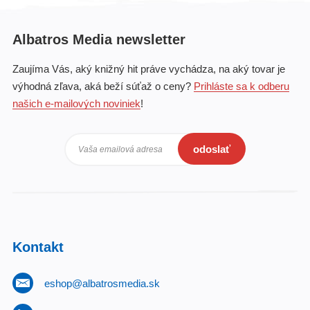
Albatros Media newsletter
Zaujíma Vás, aký knižný hit práve vychádza, na aký tovar je
výhodná zľava, aká beží súťaž o ceny?
Prihláste sa k odberu
našich e-mailových noviniek
!
odoslať
Vaša emailová adresa
Kontakt
eshop@albatrosmedia.sk