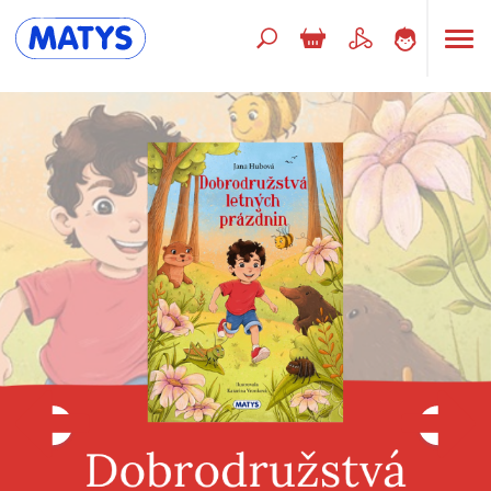
Hľadaný výraz
Beletria pre deti
Doplnkový sortiment
Jazyky
Poézia
Populárno - náučné pre deti
Predškoláci
Výchova a pedagogika