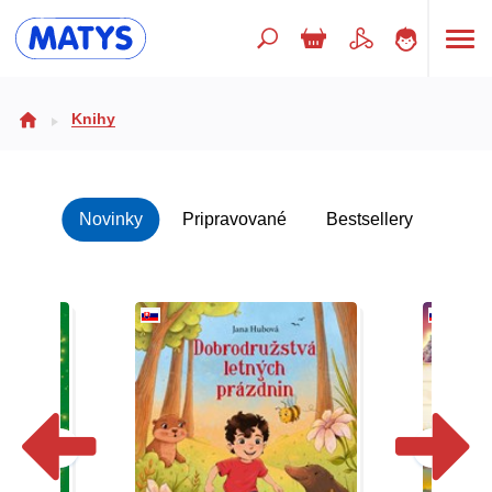
Hľadaný výraz
Knihy
Beletria pre deti
Novinky
Pripravované
Bestsellery
Doplnkový sortiment
Jazyky
Poézia
Populárno - náučné pre deti
Predškoláci
Výchova a pedagogika