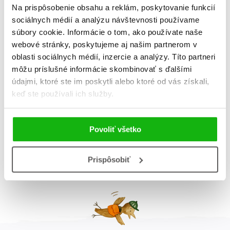
Na prispôsobenie obsahu a reklám, poskytovanie funkcií
sociálnych médií a analýzu návštevnosti používame
súbory cookie. Informácie o tom, ako používate naše
webové stránky, poskytujeme aj našim partnerom v
oblasti sociálnych médií, inzercie a analýzy. Títo partneri
môžu príslušné informácie skombinovať s ďalšími
Moje prvé emócie -
Moje prvé emócie -
údajmi, ktoré ste im poskytli alebo ktoré od vás získali,
Hanblivosť
Strach
keď ste používali ich služby.
Povoliť všetko
Celkom kníh:
4
1
Prispôsobiť