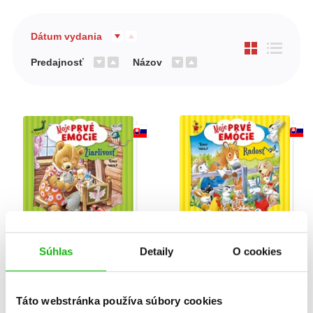
Dátum vydania
Predajnosť
Názov
Moje prvé emócie -
Moje prvé emócie -
Súhlas
Detaily
O cookies
Žiarlivosť
Radosť
Táto webstránka používa súbory cookies