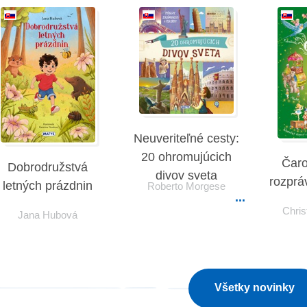
Neuveriteľné cesty:
20 ohromujúcich
Čaro
Dobrodružstvá
divov sveta
rozprá
letných prázdnin
Roberto Morgese
Chris
Jana Hubová
Všetky novinky