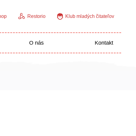
hop
Restorio
Klub mladých čitateľov
O nás
Kontakt
Jazyky
Predškoláci