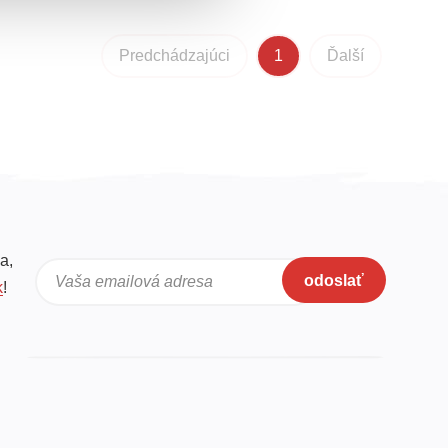
Predchádzajúci
1
Ďalší
a,
odoslať
Vaša emailová adresa
k
!