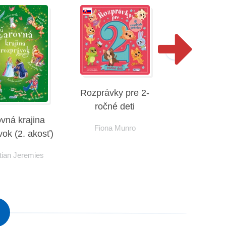
Rozprávky pre 2-
ročné deti
vná krajina
Rozprávky 
Fiona Munro
vok (2. akosť)
ročné d
tian Jeremies
Fiona M