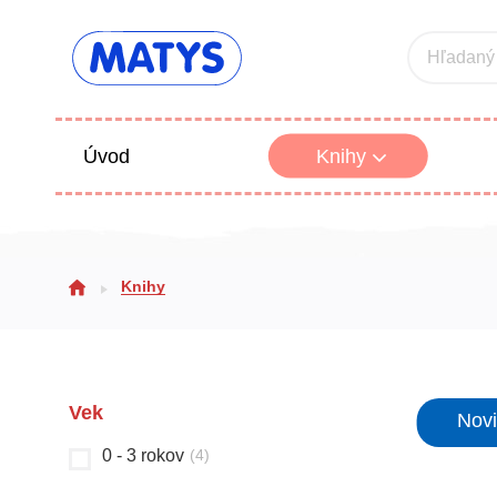
Hľadaný
Úvod
Knihy
Beletria 
Knihy
Poézia
Výchova
Vek
Nov
0 - 3 rokov
(
4
)