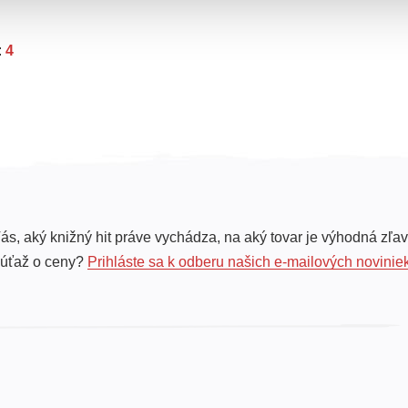
:
4
ás, aký knižný hit práve vychádza, na aký tovar je výhodná zľav
súťaž o ceny?
Prihláste sa k odberu našich e-mailových novinie