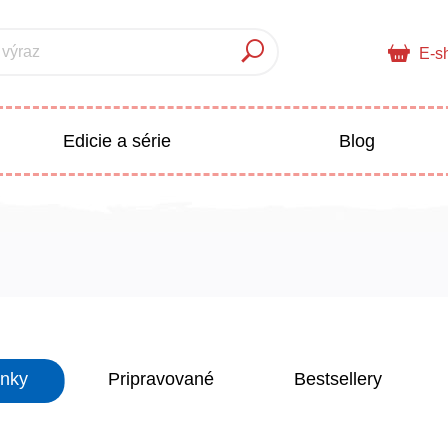
 výraz
E-s
Edicie a série
Blog
pre deti
Doplnkový sortiment
Populárno - náučné pre deti
 a pedagogika
inky
Pripravované
Bestsellery
Všetky kategórie