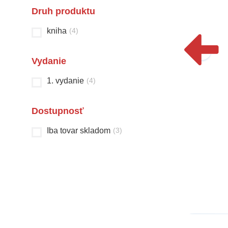
Druh produktu
kniha
(
4
)
Vydanie
1. vydanie
(
4
)
Dostupnosť
Bola raz jedna škola
Čarovná krajina
Iba tovar skladom
(
3
)
a iné školoviny
rozprávok
Christian Jeremies