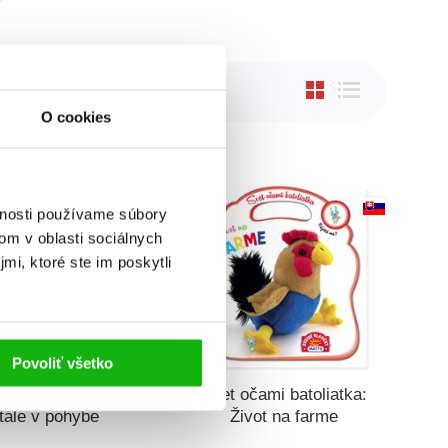
O cookies
vnosti používame súbory
om v oblasti sociálnych
mi, ktoré ste im poskytli
Povoliť všetko
očami batoliatka:
Svet očami batoliatka:
tále v pohybe
Život na farme