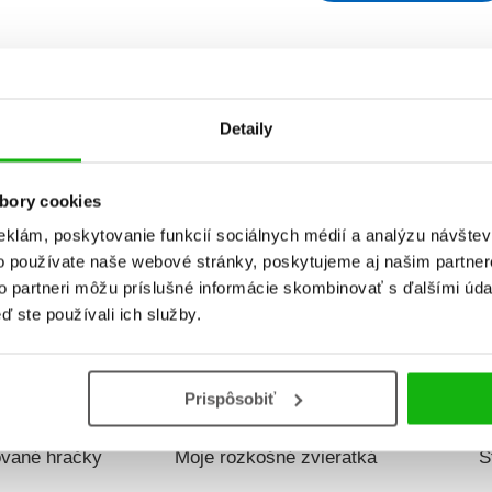
ydania
Predajnosť
Názov
Detaily
bory cookies
eklám, poskytovanie funkcií sociálnych médií a analýzu návšte
o používate naše webové stránky, poskytujeme aj našim partner
to partneri môžu príslušné informácie skombinovať s ďalšími údaj
ď ste používali ich služby.
Prispôsobiť
i batoliatka:
Svet očami batoliatka:
Svet 
ované hračky
Moje rozkošné zvieratká
S