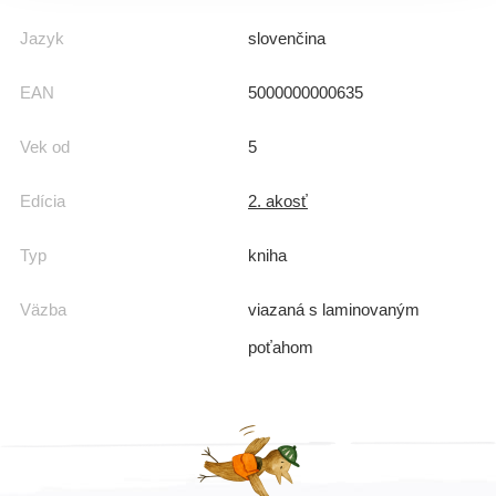
Jazyk
slovenčina
EAN
5000000000635
Vek od
5
Edícia
2. akosť
Typ
kniha
Väzba
viazaná s laminovaným
poťahom