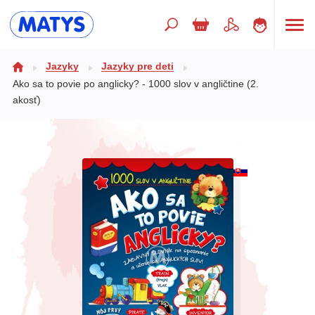
Hľadaný výraz
Jazyky
Jazyky pre deti
Ako sa to povie po anglicky? - 1000 slov v angličtine (2.
akosť)
Beletria pre deti
Doplnkový sortiment
Jazyky
Poézia
Populárno - náučné pre deti
Predškoláci
Výchova a pedagogika