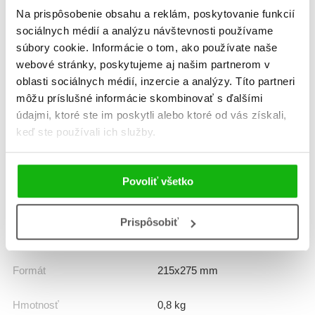
Na prispôsobenie obsahu a reklám, poskytovanie funkcií
sociálnych médií a analýzu návštevnosti používame
súbory cookie. Informácie o tom, ako používate naše
webové stránky, poskytujeme aj našim partnerom v
oblasti sociálnych médií, inzercie a analýzy. Títo partneri
Informácie
môžu príslušné informácie skombinovať s ďalšími
údajmi, ktoré ste im poskytli alebo ktoré od vás získali,
keď ste používali ich služby.
Žáner
jazyky pre deti
jazyky pre deti
Povoliť všetko
Počet strán
128
Prispôsobiť
Dátum vydania
1.8.2023
Formát
215x275 mm
Hmotnosť
0,8 kg