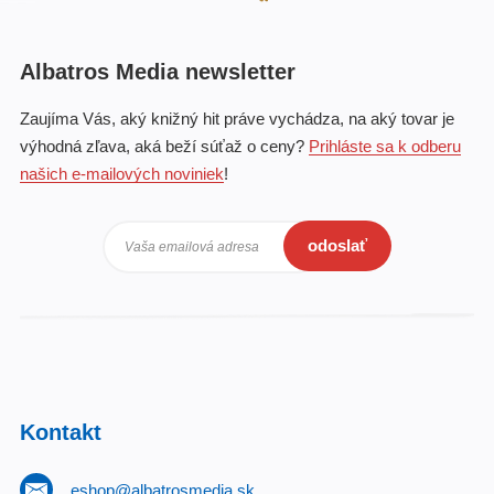
Albatros Media newsletter
Zaujíma Vás, aký knižný hit práve vychádza, na aký tovar je
výhodná zľava, aká beží súťaž o ceny?
Prihláste sa k odberu
našich e-mailových noviniek
!
odoslať
Vaša emailová adresa
Kontakt
eshop@albatrosmedia.sk