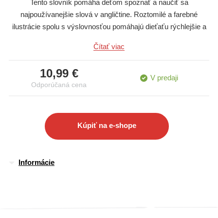
Tento slovník pomáha deťom spoznať a naučiť sa
najpoužívanejšie slová v angličtine. Roztomilé a farebné
ilustrácie spolu s výslovnosťou pomáhajú dieťaťu rýchlejšie a
jednoduchšie si osvojiť učené slovo. Z angličtiny sa tak stáva
Čítať viac
zábavná hra! Keďže sme učenie angličtiny chceli uľahčiť,
výslovnosť anglických slovíčok je zapísaná jednoducho
10,99 €
prostredníctvom bežných znakov slovenskej abecedy.
V predaji
Odporúčaná cena
Kúpiť na e-shope
Informácie