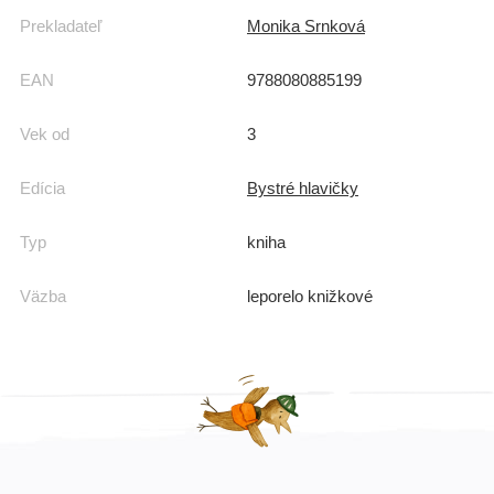
Prekladateľ
Monika Srnková
EAN
9788080885199
Vek od
3
Edícia
Bystré hlavičky
Typ
kniha
Väzba
leporelo knižkové