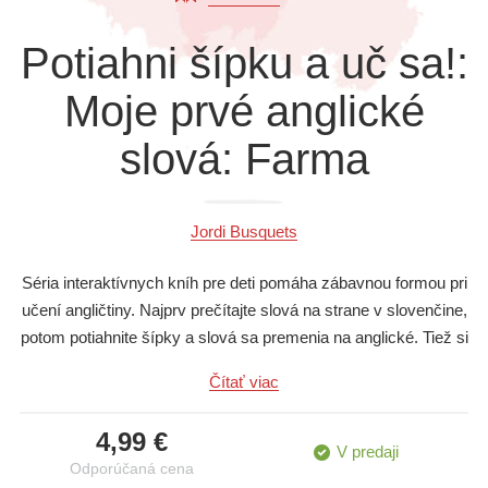
Všetky kategórie
Potiahni šípku a uč sa!:
Moje prvé anglické
slová: Farma
Jordi Busquets
Séria interaktívnych kníh pre deti pomáha zábavnou formou pri
učení angličtiny. Najprv prečítajte slová na strane v slovenčine,
potom potiahnite šípky a slová sa premenia na anglické. Tiež si
môžete spolu zahrať hádanku, aké slovo sa ukáže po
Čítať viac
potiahnutí šípky.
4,99 €
V predaji
Odporúčaná cena