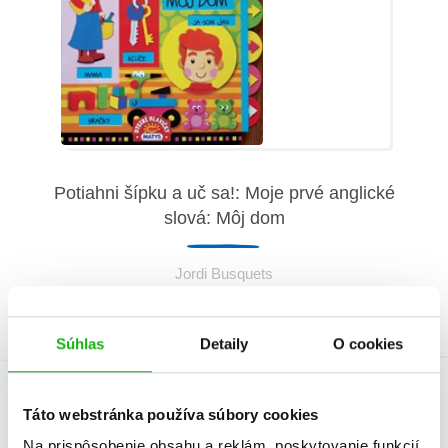
Potiahni šípku a uč sa!: Moje prvé anglické
slová: Môj dom
Jordi Busquets
Súhlas
Detaily
O cookies
Táto webstránka používa súbory cookies
Informácie
Na prispôsobenie obsahu a reklám, poskytovanie funkcií