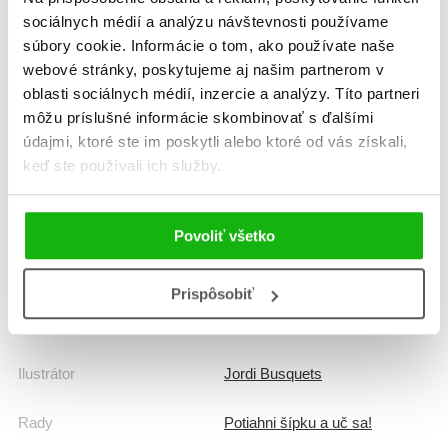
sociálnych médií a analýzu návštevnosti používame
Žáner
jazyky pre deti
súbory cookie. Informácie o tom, ako používate naše
webové stránky, poskytujeme aj našim partnerom v
jazyky pre deti
oblasti sociálnych médií, inzercie a analýzy. Títo partneri
môžu príslušné informácie skombinovať s ďalšími
Počet strán
8
údajmi, ktoré ste im poskytli alebo ktoré od vás získali,
keď ste používali ich služby.
Dátum vydania
1.9.2017
Formát
215x230 mm
Povoliť všetko
Hmotnosť
0,32 kg
Prispôsobiť
Jazyk
slovenčina
Ilustrátor
Jordi Busquets
Rady
Potiahni šípku a uč sa!