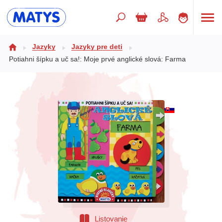
Hľadaný výraz
Jazyky
Jazyky pre deti
Potiahni šípku a uč sa!: Moje prvé anglické slová: Farma
Beletria pre deti
Doplnkový sortiment
Jazyky
Poézia
Populárno - náučné pre deti
Predškoláci
Výchova a pedagogika
Listovanie