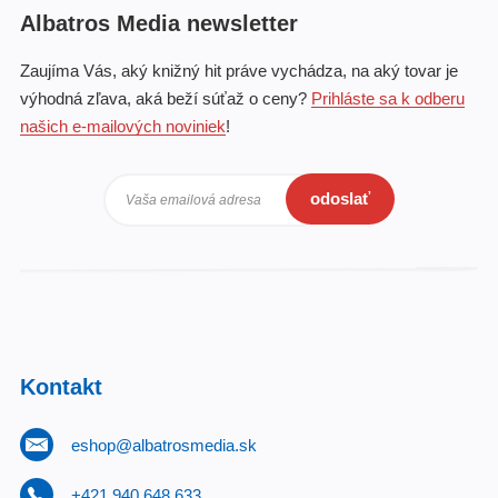
Albatros Media newsletter
Zaujíma Vás, aký knižný hit práve vychádza, na aký tovar je
výhodná zľava, aká beží súťaž o ceny?
Prihláste sa k odberu
našich e-mailových noviniek
!
odoslať
Vaša emailová adresa
Kontakt
eshop@albatrosmedia.sk
+421 940 648 633