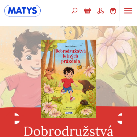
Hľadaný výraz
Beletria pre deti
Doplnkový sortiment
Jazyky
Poézia
Populárno - náučné pre deti
Predškoláci
Výchova a pedagogika