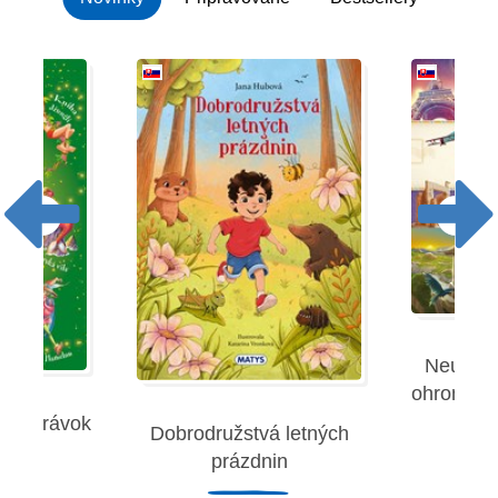
Neuverit
ohromujúc
 rozprávok
Dobrodružstvá letných
Robe
prázdnin
remies