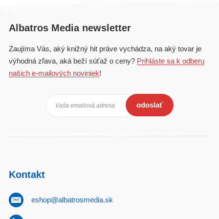
Albatros Media newsletter
Zaujíma Vás, aký knižný hit práve vychádza, na aký tovar je
výhodná zľava, aká beží súťaž o ceny?
Prihláste sa k odberu
našich e-mailových noviniek
!
odoslať
Vaša emailová adresa
Kontakt
eshop@albatrosmedia.sk