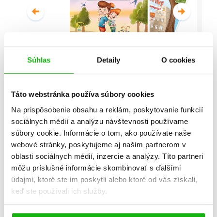
Súhlas
Detaily
O cookies
Malí detektívi - Vyšetrovanie s
vyvrtnutým členkom
Táto webstránka používa súbory cookies
Stanislav V. Solovinský
Na prispôsobenie obsahu a reklám, poskytovanie funkcií
sociálnych médií a analýzu návštevnosti používame
Celá séria
súbory cookie. Informácie o tom, ako používate naše
webové stránky, poskytujeme aj našim partnerom v
oblasti sociálnych médií, inzercie a analýzy. Títo partneri
môžu príslušné informácie skombinovať s ďalšími
údajmi, ktoré ste im poskytli alebo ktoré od vás získali,
keď ste používali ich služby.
Všetky edície a série