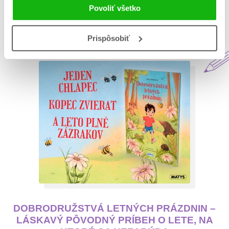
Povoliť všetko
Aktuálne na blogu Matys
Prispôsobiť
DOBRODRUŽSTVÁ LETNÝCH PRÁZDNIN –
LÁSKAVÝ PÔVODNÝ PRÍBEH O LETE, NA