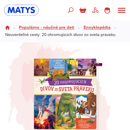
Hľadaný výraz
Populárno - náučné pre deti
Encyklopédia
Neuveriteľné cesty: 20 ohromujúcich divov zo sveta praveku
Beletria pre deti
Doplnkový sortiment
Jazyky
Poézia
Populárno - náučné pre deti
Predškoláci
Výchova a pedagogika