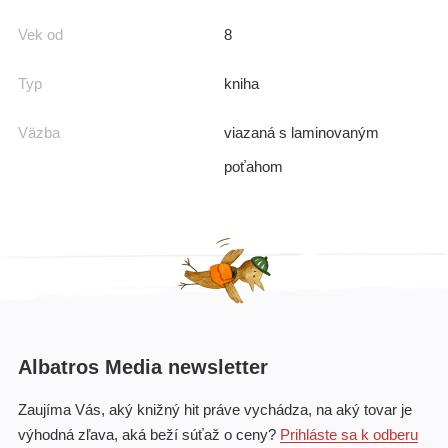
Vek od
8
Typ
kniha
Väzba
viazaná s laminovaným
poťahom
Albatros Media newsletter
Zaujíma Vás, aký knižný hit práve vychádza, na aký tovar je
výhodná zľava, aká beží súťaž o ceny?
Prihláste sa k odberu