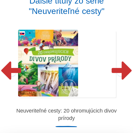
Ďalšie tituly zo série
"Neuveriteľné cesty"
Neuveriteľné cesty: 20 ohromujúcich divov
Ne
prírody
vov