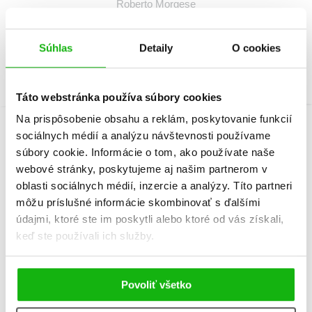
Roberto Morgese
Súhlas
Detaily
O cookies
Táto webstránka používa súbory cookies
Na prispôsobenie obsahu a reklám, poskytovanie funkcií
sociálnych médií a analýzu návštevnosti používame
Informácie
súbory cookie. Informácie o tom, ako používate naše
webové stránky, poskytujeme aj našim partnerom v
oblasti sociálnych médií, inzercie a analýzy. Títo partneri
Žáner
encyklopédia
môžu príslušné informácie skombinovať s ďalšími
údajmi, ktoré ste im poskytli alebo ktoré od vás získali,
Počet strán
70
keď ste používali ich služby.
K stiahnutiu
Príloha.pdf
Povoliť všetko
Ukážka.pdf