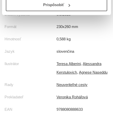
Prispôsobiť
Dátum vydania
9.5.2025
Formát
230x260 mm
Hmotnosť
0,588 kg
Jazyk
slovenčina
Ilustrátor
Teresa Alberini
,
Alessandra
Kerstulovich
,
Agnese Naseddu
Rady
Neuveriteľné cesty
Prekladateľ
Veronika Roháľová
EAN
9788080888633