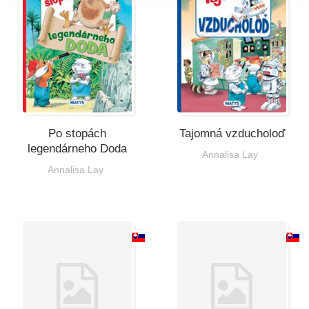
Po stopách
Tajomná vzducholoď
legendárneho Doda
Annalisa Lay
Annalisa Lay