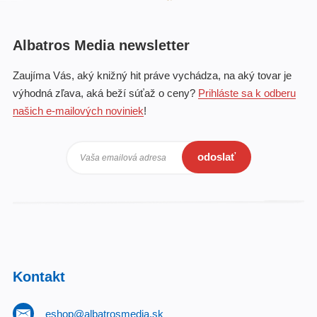
Albatros Media newsletter
Zaujíma Vás, aký knižný hit práve vychádza, na aký tovar je
výhodná zľava, aká beží súťaž o ceny?
Prihláste sa k odberu
našich e-mailových noviniek
!
odoslať
Vaša emailová adresa
Kontakt
eshop@albatrosmedia.sk