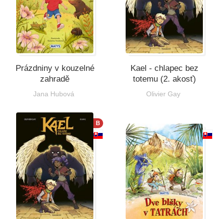
Prázdniny v kouzelné
Kael - chlapec bez
zahradě
totemu (2. akosť)
Jana Hubová
Olivier Gay
B