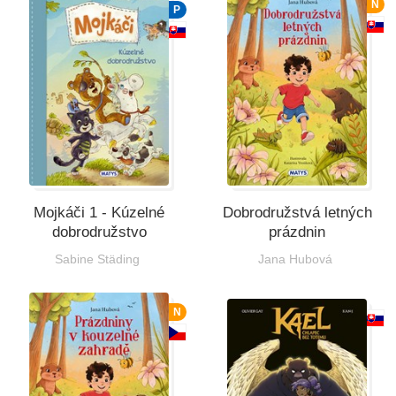
N
P
Všetky kategórie
Mojkáči 1 - Kúzelné
Dobrodružstvá letných
dobrodružstvo
prázdnin
Sabine Städing
Jana Hubová
N