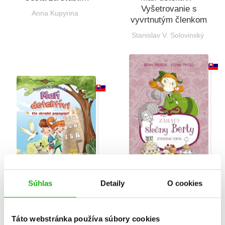
Vyšetrovanie s
Anna Kupyrina
vyvrtnutým členkom
Stanislav V. Solovinský
Súhlas
Detaily
O cookies
Malí detektívi: Kto
Záhady slečny Berty:
ukradol papagája?
Stratená torta
Stanislav V. Solovinský
Brian Freschi
Táto webstránka používa súbory cookies