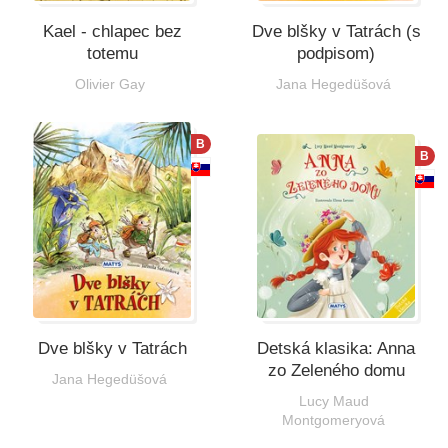
Kael - chlapec bez
Dve blšky v Tatrách (s
totemu
podpisom)
Olivier Gay
Jana Hegedüšová
B
B
Dve blšky v Tatrách
Detská klasika: Anna
zo Zeleného domu
Jana Hegedüšová
Lucy Maud
Montgomeryová