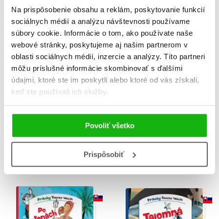
Na prispôsobenie obsahu a reklám, poskytovanie funkcií
sociálnych médií a analýzu návštevnosti používame
súbory cookie. Informácie o tom, ako používate naše
webové stránky, poskytujeme aj našim partnerom v
oblasti sociálnych médií, inzercie a analýzy. Títo partneri
môžu príslušné informácie skombinovať s ďalšími
údajmi, ktoré ste im poskytli alebo ktoré od vás získali,
keď ste používali ich služby.
Povoliť všetko
Záhady slečny Berty:
O obrovskom smaragde
Klobúky roztrhané na
Annalisa Lay
kusy
Prispôsobiť
Brian Freschi