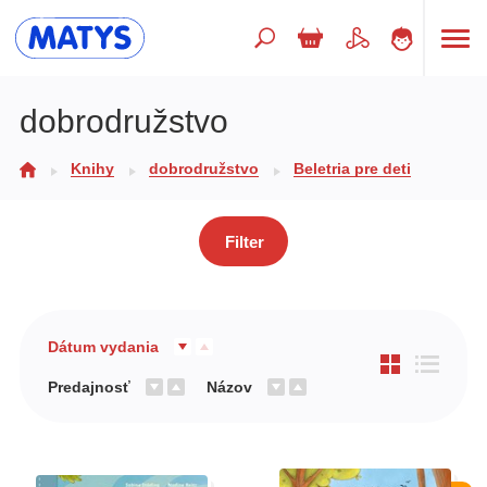
Hľadaný výraz
dobrodružstvo
Knihy
dobrodružstvo
Beletria pre deti
Beletria pre deti
Doplnkový sortiment
Filter
Jazyky
Poézia
Populárno - náučné pre deti
Dátum vydania
Predškoláci
Predajnosť
Názov
Výchova a pedagogika