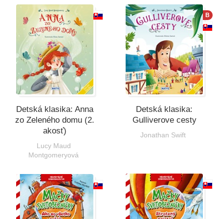
B
Detská klasika: Anna
Detská klasika:
zo Zeleného domu (2.
Gulliverove cesty
akosť)
Jonathan Swift
Lucy Maud
Montgomeryová