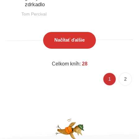
zdrkadlo
Tom Percival
Načítať ďalšie
Celkom kníh:
28
1
2