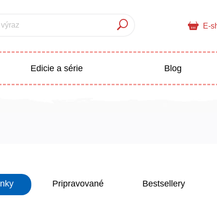
 výraz
E-s
Edicie a série
Blog
pre deti
Doplnkový sortiment
Populárno - náučné pre deti
 a pedagogika
inky
Pripravované
Bestsellery
Všetky kategórie