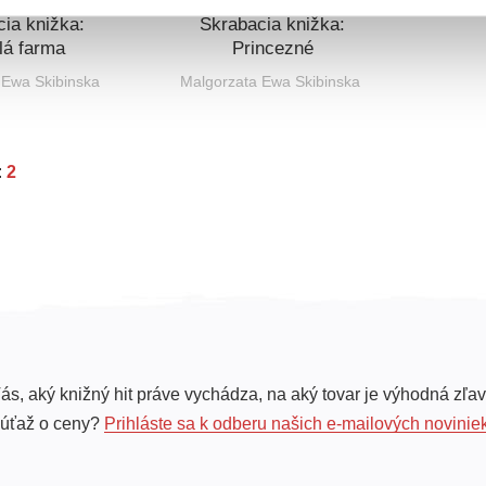
ia knižka:
Škrabacia knižka:
lá farma
Princezné
 Ewa Skibinska
Malgorzata Ewa Skibinska
:
2
ás, aký knižný hit práve vychádza, na aký tovar je výhodná zľav
súťaž o ceny?
Prihláste sa k odberu našich e-mailových novinie