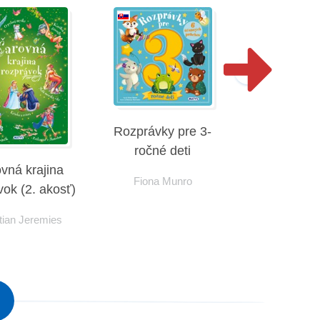
Rozprávky pre 3-
ročné deti
vná krajina
Rozprávky 
Fiona Munro
vok (2. akosť)
ročné d
tian Jeremies
Fiona M