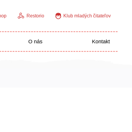
hop
Restorio
Klub mladých čitateľov
O nás
Kontakt
Jazyky
Predškoláci