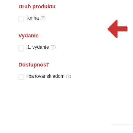
Druh produktu
kniha
(
2
)
Vydanie
1. vydanie
(
2
)
Dostupnosť
Nová domáca úloha
Čarovná krajina
Iba tovar skladom
(
2
)
malého školáka
rozprávok
Sibyla Mislovičová
Christian Jeremies