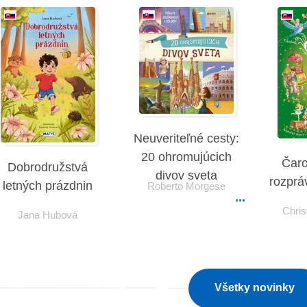
Neuveriteľné cesty:
20 ohromujúcich
Čaro
Dobrodružstvá
divov sveta
rozprá
letných prázdnin
Roberto Morgese
Chris
Jana Hubová
Všetky novinky