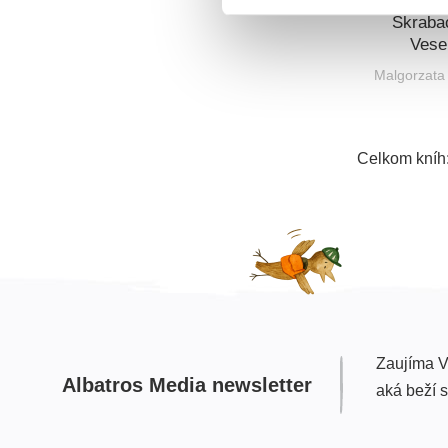
Škrabac
Vese
Malgorzata
Celkom kníh
Zaujíma V
Albatros Media newsletter
aká beží 