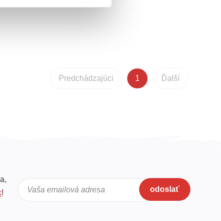
Predchádzajúci
1
Ďalší
a,
odoslať
Vaša emailová adresa
k
!