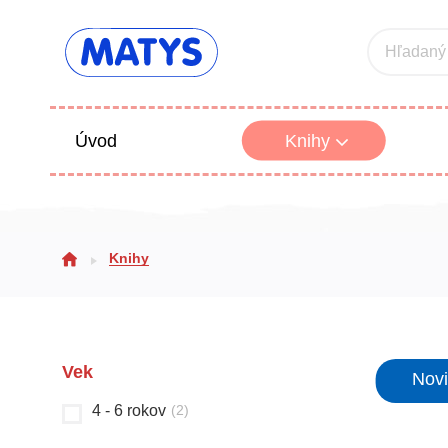
Hľadaný
Úvod
Knihy
Beletria 
Knihy
Poézia
Výchova
Vek
Nov
4 - 6 rokov
(
2
)