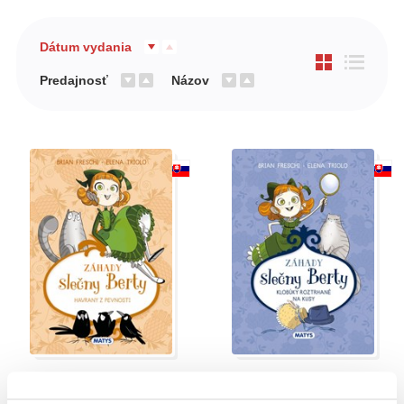
Dátum vydania
Predajnosť
Názov
Záhady slečny Berty 3 -
Záhady slečny Berty:
Havrany z pevnosti
Klobúky roztrhané na