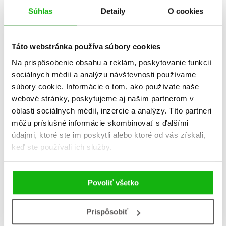
kusy
Súhlas
Detaily
O cookies
Brian Freschi
Brian Freschi
Táto webstránka používa súbory cookies
Na prispôsobenie obsahu a reklám, poskytovanie funkcií
sociálnych médií a analýzu návštevnosti používame
súbory cookie. Informácie o tom, ako používate naše
webové stránky, poskytujeme aj našim partnerom v
oblasti sociálnych médií, inzercie a analýzy. Títo partneri
môžu príslušné informácie skombinovať s ďalšími
údajmi, ktoré ste im poskytli alebo ktoré od vás získali,
keď ste používali ich služby.
Záhady slečny Berty:
Povoliť všetko
Stratená torta
Brian Freschi
Prispôsobiť