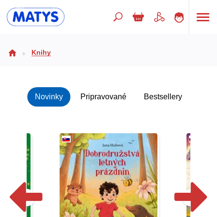
Hľadaný výraz
Knihy
Beletria pre deti
Novinky
Pripravované
Bestsellery
Doplnkový sortiment
Jazyky
Poézia
Populárno - náučné pre deti
Predškoláci
Výchova a pedagogika