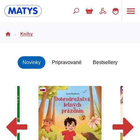
Hľadaný výraz
Knihy
Beletria pre deti
Novinky
Pripravované
Bestsellery
Doplnkový sortiment
Jazyky
Poézia
Populárno - náučné pre deti
Predškoláci
Výchova a pedagogika