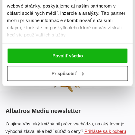
vločiek
webové stránky, poskytujeme aj našim partnerom v
Alex Donovici
oblasti sociálnych médií, inzercie a analýzy. Títo partneri
Alex Donovici
môžu príslušné informácie skombinovať s ďalšími
údajmi, ktoré ste im poskytli alebo ktoré od vás získali,
keď ste používali ich služby.
Celkom kníh:
2
1
Povoliť všetko
Prispôsobiť
Albatros Media newsletter
Zaujíma Vás, aký knižný hit práve vychádza, na aký tovar je
výhodná zľava, aká beží súťaž o ceny?
Prihláste sa k odberu