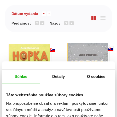
Dátum vydania
Predajnosť
Názov
Súhlas
Detaily
O cookies
Táto webstránka používa súbory cookies
Na prispôsobenie obsahu a reklám, poskytovanie funkcií
sociálnych médií a analýzu návštevnosti používame
Hopka – Nemožné je
Hopka – Zázrak
len slovo
padajúcich snehových
súbory cookie. Informácie o tom, ako používate naše