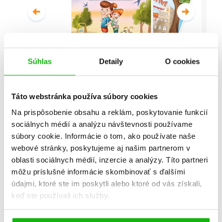
Súhlas
Detaily
O cookies
Malí detektívi - Vyšetrovanie s
vyvrtnutým členkom
Táto webstránka používa súbory cookies
Stanislav V. Solovinský
Na prispôsobenie obsahu a reklám, poskytovanie funkcií
sociálnych médií a analýzu návštevnosti používame
Celá séria
súbory cookie. Informácie o tom, ako používate naše
webové stránky, poskytujeme aj našim partnerom v
oblasti sociálnych médií, inzercie a analýzy. Títo partneri
môžu príslušné informácie skombinovať s ďalšími
údajmi, ktoré ste im poskytli alebo ktoré od vás získali,
keď ste používali ich služby.
Všetky edície a série