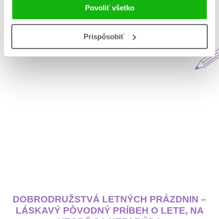
Povoliť všetko
Aktuálne na blogu Matys
Prispôsobiť
DOBRODRUŽSTVÁ LETNÝCH PRÁZDNIN –
LÁSKAVÝ PÔVODNÝ PRÍBEH O LETE, NA