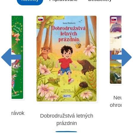
Neuverit
ohromujúc
 rozprávok
Dobrodružstvá letných
Robe
prázdnin
remies