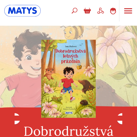
Hľadaný výraz
Beletria pre deti
Doplnkový sortiment
Jazyky
Poézia
Populárno - náučné pre deti
Predškoláci
Výchova a pedagogika