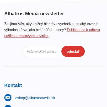
Albatros Media newsletter
Zaujíma Vás, aký knižný hit práve vychádza, na aký tovar je
výhodná zľava, aká beží súťaž o ceny?
Prihláste sa k odberu
našich e-mailových noviniek
!
odoslať
Vaša emailová adresa
Kontakt
eshop@albatrosmedia.sk