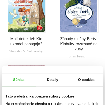
Malí detektívi: Kto
Záhady slečny Berty:
ukradol papagája?
Klobúky roztrhané na
kusy
Stanislav V. Solovinský
Brian Freschi
Súhlas
Detaily
O cookies
Táto webstránka používa súbory cookies
Na prispôsobenie obsahu a reklám, poskytovanie funkcií