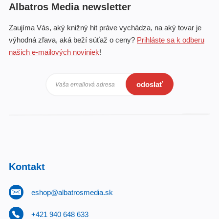
Albatros Media newsletter
Zaujíma Vás, aký knižný hit práve vychádza, na aký tovar je
výhodná zľava, aká beží súťaž o ceny?
Prihláste sa k odberu
našich e-mailových noviniek
!
odoslať
Vaša emailová adresa
Kontakt
eshop@albatrosmedia.sk
+421 940 648 633