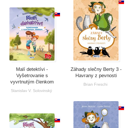
Všetky kategórie
Malí detektívi -
Záhady slečny Berty 3 -
Vyšetrovanie s
Havrany z pevnosti
vyvrtnutým členkom
Brian Freschi
Stanislav V. Solovinský