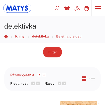
Hľadaný výraz
detektívka
Knihy
detektívka
Beletria pre deti
Beletria pre deti
Doplnkový sortiment
Filter
Jazyky
Poézia
Populárno - náučné pre deti
Dátum vydania
Predškoláci
Predajnosť
Názov
Výchova a pedagogika