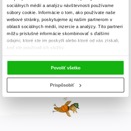
sociálnych médií a analýzu návštevnosti používame
súbory cookie. Informácie o tom, ako používate naše
webové stránky, poskytujeme aj našim partnerom v
Záhady slečny Berty:
oblasti sociálnych médií, inzercie a analýzy. Títo partneri
Stratená torta
môžu príslušné informácie skombinovať s ďalšími
údajmi, ktoré ste im poskytli alebo ktoré od vás získali,
Brian Freschi
keď ste používali ich služby.
Celkom kníh:
5
Povoliť všetko
1
Prispôsobiť