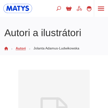
Hľadaný výraz
Autori a ilustrátori
Beletria pre deti
Autori
Jolanta Adamus-Ludwikowska
Doplnkový sortiment
Jazyky
Poézia
Populárno - náučné pre deti
Predškoláci
Výchova a pedagogika