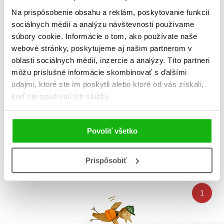
Na prispôsobenie obsahu a reklám, poskytovanie funkcií
sociálnych médií a analýzu návštevnosti používame
súbory cookie. Informácie o tom, ako používate naše
webové stránky, poskytujeme aj našim partnerom v
oblasti sociálnych médií, inzercie a analýzy. Títo partneri
môžu príslušné informácie skombinovať s ďalšími
údajmi, ktoré ste im poskytli alebo ktoré od vás získali,
keď ste používali ich služby.
Ťapko sa učí počítať
Ťapko sa učí poznávať
farby
Iveta Ikale
Iveta Ikale
Povoliť všetko
Prispôsobiť
Celkom kníh:
4
1