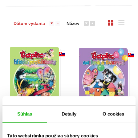
Dátum vydania
Názov
Ťapko hľadá protiklady
Ťapko sa hrá s tvarmi
Súhlas
Detaily
O cookies
Iveta Ikale
Iveta Ikale
Táto webstránka používa súbory cookies