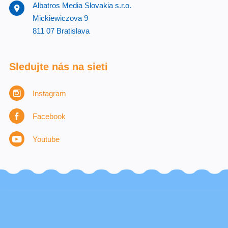
Albatros Media Slovakia s.r.o.
Mickiewiczova 9
811 07 Bratislava
Sledujte nás na sieti
Instagram
Facebook
Youtube