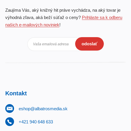
Zaujíma Vás, aký knižný hit práve vychádza, na aký tovar je
výhodná zľava, aká beží súťaž o ceny?
Prihláste sa k odberu
našich e-mailových noviniek
!
odoslať
Vaša emailová adresa
Kontakt
eshop@albatrosmedia.sk
+421 940 648 633