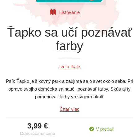
Všetky kategórie
Listovanie
Ťapko sa učí poznávať
farby
Iveta Ikale
Psík Ťapko je šikovný psík a zaujíma sa o svet okolo seba. Pri
oprave svojho domčeka sa naučil poznávať farby. Skús aj ty
pomenovať farby vo svojom okolí.
Čítať viac
3,99 €
V predaji
Odporúčaná cena