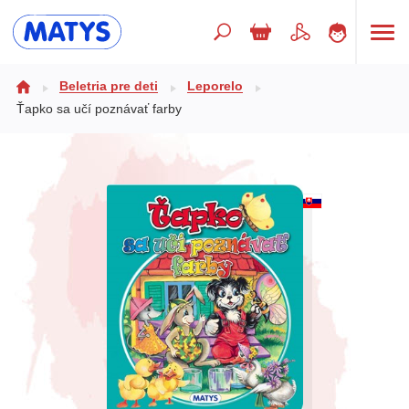
Hľadaný výraz
Beletria pre deti
Leporelo
Ťapko sa učí poznávať farby
Beletria pre deti
Doplnkový sortiment
Jazyky
Poézia
Populárno - náučné pre deti
Predškoláci
Výchova a pedagogika