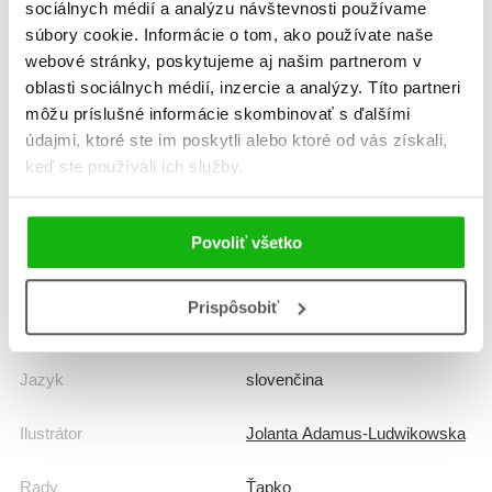
sociálnych médií a analýzu návštevnosti používame
Informácie
súbory cookie. Informácie o tom, ako používate naše
webové stránky, poskytujeme aj našim partnerom v
oblasti sociálnych médií, inzercie a analýzy. Títo partneri
Žáner
leporelo
môžu príslušné informácie skombinovať s ďalšími
údajmi, ktoré ste im poskytli alebo ktoré od vás získali,
Počet strán
10
keď ste používali ich služby.
Dátum vydania
1.5.2020
Povoliť všetko
Formát
160x188 mm
Prispôsobiť
Hmotnosť
0,11 kg
Jazyk
slovenčina
Ilustrátor
Jolanta Adamus-Ludwikowska
Rady
Ťapko