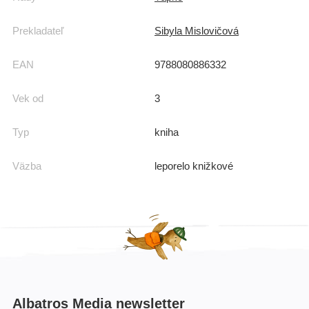
Prekladateľ
Sibyla Mislovičová
EAN
9788080886332
Vek od
3
Typ
kniha
Väzba
leporelo knižkové
Albatros Media newsletter