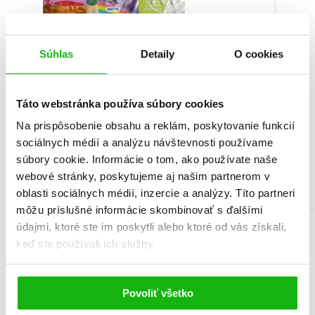
Neuveriteľné cesty: 20 ohromujúcich divov
Ne
Súhlas
Detaily
O cookies
prírody
vov
Táto webstránka používa súbory cookies
Roberto Morgese
Na prispôsobenie obsahu a reklám, poskytovanie funkcií
sociálnych médií a analýzu návštevnosti používame
súbory cookie. Informácie o tom, ako používate naše
webové stránky, poskytujeme aj našim partnerom v
oblasti sociálnych médií, inzercie a analýzy. Títo partneri
môžu príslušné informácie skombinovať s ďalšími
údajmi, ktoré ste im poskytli alebo ktoré od vás získali,
keď ste používali ich služby.
Informácie
Povoliť všetko
Žáner
encyklopédia