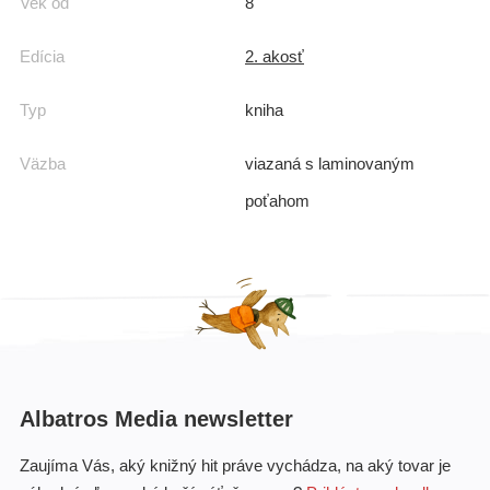
Vek od
8
Edícia
2. akosť
Typ
kniha
Väzba
viazaná s laminovaným
poťahom
Albatros Media newsletter
Zaujíma Vás, aký knižný hit práve vychádza, na aký tovar je