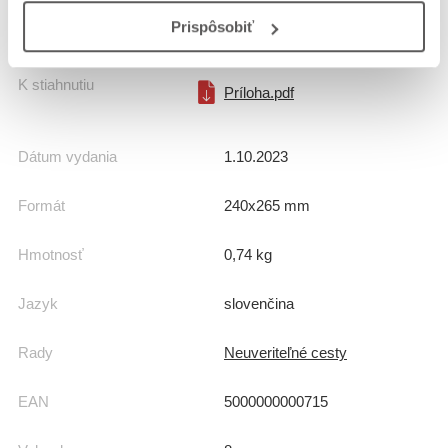
Prispôsobiť
Počet strán
70
K stiahnutiu
Príloha.pdf
Dátum vydania
1.10.2023
Formát
240x265 mm
Hmotnosť
0,74 kg
Jazyk
slovenčina
Rady
Neuveriteľné cesty
EAN
5000000000715