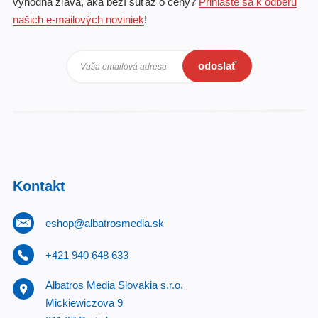
výhodná zľava, aká beží súťaž o ceny?
Prihláste sa k odberu
našich e-mailových noviniek
!
odoslať
Vaša emailová adresa
Kontakt
eshop@albatrosmedia.sk
+421 940 648 633
Albatros Media Slovakia s.r.o.
Mickiewiczova 9