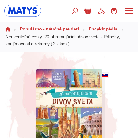
Hľadaný výraz
Populárno - náučné pre deti
Encyklopédia
Neuveriteľné cesty: 20 ohromujúcich divov sveta - Príbehy,
zaujímavosti a rekordy (2. akosť)
Beletria pre deti
Doplnkový sortiment
Jazyky
Poézia
Populárno - náučné pre deti
Predškoláci
Výchova a pedagogika