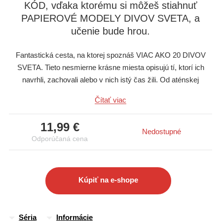
KÓD, vďaka ktorému si môžeš stiahnuť
PAPIEROVÉ MODELY DIVOV SVETA, a
učenie bude hrou.
Fantastická cesta, na ktorej spoznáš VIAC AKO 20 DIVOV
SVETA. Tieto nesmierne krásne miesta opisujú tí, ktorí ich
navrhli, zachovali alebo v nich istý čas žili. Od aténskej
Akropoly až po majestátnu Cheopsovu pyramídu, ktorou vás
Čítať viac
prevedie jedinečná Agatha Christie, od chrámu Sagrada
Familia od Antoniho Gaudího až po sochu Krista Spasiteľa v
11,99 €
Riu de Janeiro, od Eiffelovej veže po Sochu slobody! Dozvieš
Nedostupné
Odporúčaná cena
sa veľa zaujímavostí, získaš QR KÓD, vďaka ktorému si
môžeš stiahnuť PAPIEROVÉ MODELY DIVOV SVETA, a
učenie bude hrou.
Kúpiť na e-shope
Séria
Informácie