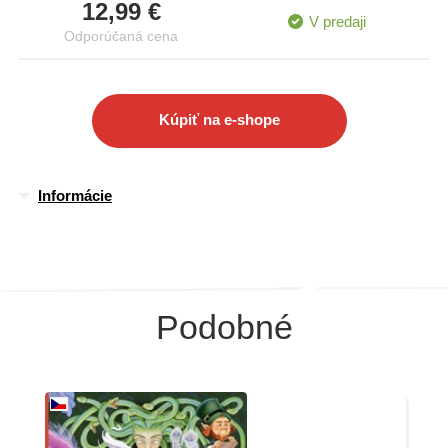
12,99 €
bytostiam vdýchnu život a umožnia vám ponoriť sa do ich
V predaji
Odporúčaná cena
tajomného sveta.
Kúpiť na e-shope
Informácie
Podobné