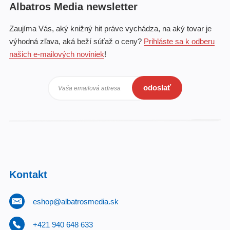
Albatros Media newsletter
Zaujíma Vás, aký knižný hit práve vychádza, na aký tovar je
výhodná zľava, aká beží súťaž o ceny?
Prihláste sa k odberu
našich e-mailových noviniek
!
odoslať
Vaša emailová adresa
Kontakt
eshop@albatrosmedia.sk
+421 940 648 633