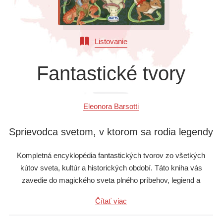
Všetky kategórie
Listovanie
Fantastické tvory
Eleonora Barsotti
Sprievodca svetom, v ktorom sa rodia legendy
Kompletná encyklopédia fantastických tvorov zo všetkých
kútov sveta, kultúr a historických období. Táto kniha vás
zavedie do magického sveta plného príbehov, legiend a
zaujímavostí o čarovných bytostiach, ktoré stáročia inšpirujú
Čítať viac
rozprávačov príbehov na celom svete. Každá strana je
vizuálnym zážitkom vďaka nádherným ilustráciám, ktoré