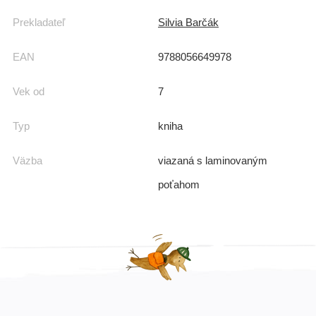
Prekladateľ
Silvia Barčák
EAN
9788056649978
Vek od
7
Typ
kniha
Väzba
viazaná s laminovaným
poťahom