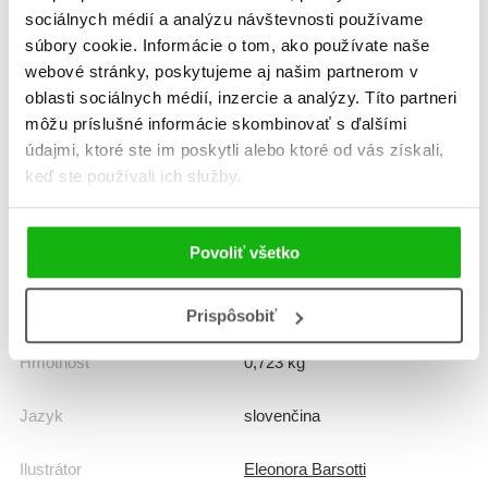
sociálnych médií a analýzu návštevnosti používame
súbory cookie. Informácie o tom, ako používate naše
Žáner
povesti, mýty, báje
webové stránky, poskytujeme aj našim partnerom v
oblasti sociálnych médií, inzercie a analýzy. Títo partneri
Počet strán
96
môžu príslušné informácie skombinovať s ďalšími
údajmi, ktoré ste im poskytli alebo ktoré od vás získali,
keď ste používali ich služby.
K stiahnutiu
Ukážka.pdf
Povoliť všetko
Dátum vydania
21.11.2025
Formát
210x297 mm
Prispôsobiť
Hmotnosť
0,723 kg
Jazyk
slovenčina
Ilustrátor
Eleonora Barsotti