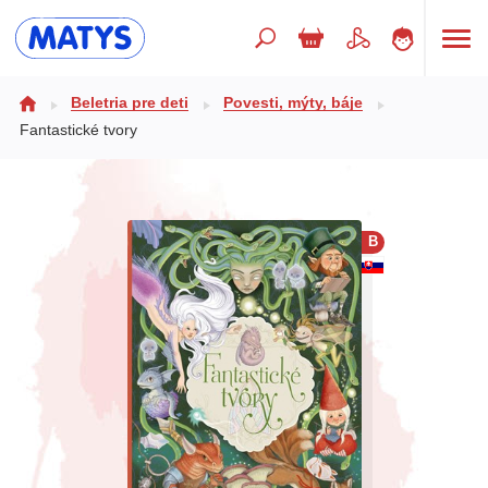
Hľadaný výraz
Beletria pre deti
Povesti, mýty, báje
Fantastické tvory
Beletria pre deti
Doplnkový sortiment
B
Jazyky
Poézia
Populárno - náučné pre deti
Predškoláci
Výchova a pedagogika