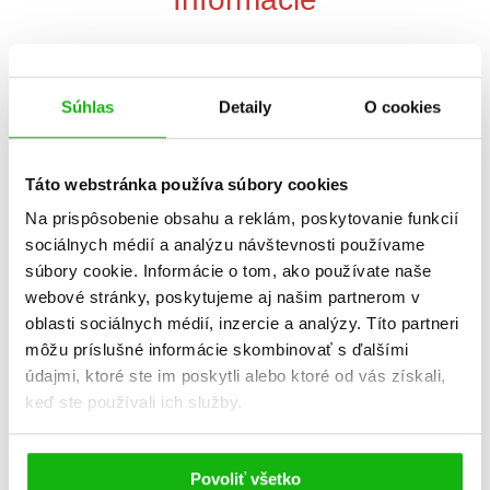
Žáner
ilustrované knihy
Súhlas
Detaily
O cookies
povesti, mýty, báje
Počet strán
64
Táto webstránka používa súbory cookies
Na prispôsobenie obsahu a reklám, poskytovanie funkcií
Dátum vydania
1.5.2024
sociálnych médií a analýzu návštevnosti používame
súbory cookie. Informácie o tom, ako používate naše
Formát
215x275 mm
webové stránky, poskytujeme aj našim partnerom v
oblasti sociálnych médií, inzercie a analýzy. Títo partneri
Hmotnosť
0,64 kg
môžu príslušné informácie skombinovať s ďalšími
údajmi, ktoré ste im poskytli alebo ktoré od vás získali,
Jazyk
slovenčina
keď ste používali ich služby.
Ilustrátor
Tony Wolf
Povoliť všetko
Prekladateľ
Silvia Barčák