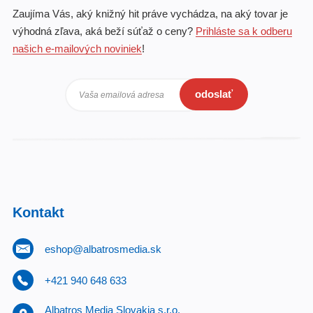
Zaujíma Vás, aký knižný hit práve vychádza, na aký tovar je
výhodná zľava, aká beží súťaž o ceny?
Prihláste sa k odberu
našich e-mailových noviniek
!
odoslať
Vaša emailová adresa
Kontakt
eshop@albatrosmedia.sk
+421 940 648 633
Albatros Media Slovakia s.r.o.