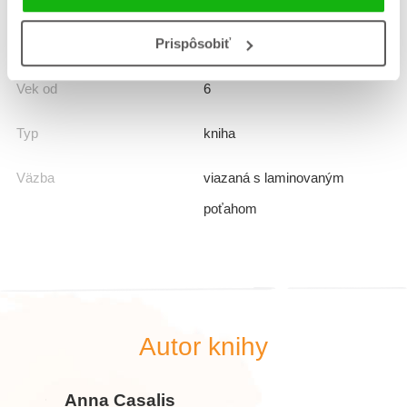
Prispôsobiť
EAN
9788080888251
Vek od
6
Typ
kniha
Väzba
viazaná s laminovaným
poťahom
Autor knihy
Anna Casalis