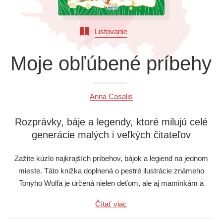
Všetky kategórie
Listovanie
Moje obľúbené príbehy
Anna Casalis
Rozprávky, báje a legendy, ktoré milujú celé
generácie malých i veľkých čitateľov
Zažite kúzlo najkrajších príbehov, bájok a legiend na jednom
mieste. Táto knižka doplnená o pestré ilustrácie známeho
Tonyho Wolfa je určená nielen deťom, ale aj maminkám a
ocinkom, a zaručuje, že budete zaspávať v sprievode
Čítať viac
nádherných rozprávok.