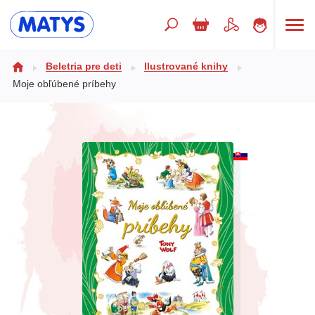
Hľadaný výraz
Beletria pre deti
Ilustrované knihy
Moje obľúbené príbehy
Beletria pre deti
Doplnkový sortiment
Jazyky
Poézia
Populárno - náučné pre deti
Predškoláci
Výchova a pedagogika