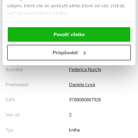
údajmi, ktoré ste im poskytli alebo ktoré od vás získali,
Dátum vydania
1.11.2023
keď ste používali ich služby.
Formát
200x200 mm
Povoliť všetko
Hmotnosť
0,35 kg
Prispôsobiť
Jazyk
slovenčina
Ilustrátor
Federica Nurchi
Prekladateľ
Daniela Lysá
EAN
9788080887926
Vek od
2
Typ
kniha