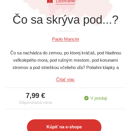
Listovanie
Všetky kategórie
Čo sa skrýva pod...?
Paolo Mancini
Čo sa nachádza do zemou, po ktorej kráčaš, pod hladinou
veľkolepého mora, pod rušným mestom, pod korunami
stromov a pod strieškou včelieho úľa? Potiahni klapky a
nakukni pod!
Čítať viac
7,99 €
V predaji
Odporúčaná cena
Kúpiť na e-shope