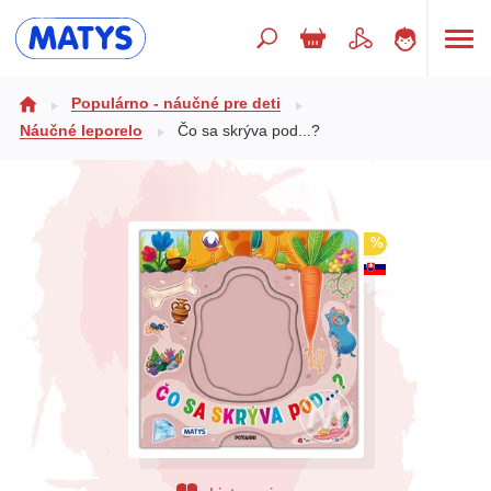
Hľadaný výraz
Populárno - náučné pre deti
Náučné leporelo
Čo sa skrýva pod...?
Beletria pre deti
Doplnkový sortiment
%
Jazyky
Poézia
Populárno - náučné pre deti
Predškoláci
Výchova a pedagogika