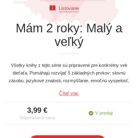
Všetky kategórie
Listovanie
Mám 2 roky: Malý a
veľký
Všetky knihy z tejto série sú pripravené pre konkrétny vek
dieťaťa. Pomáhajú rozvíjať 5 základných prvkov: slovnú
zásobu, jazykové znalosti, rozmýšľanie, emočnú vyspelosť,
predstavivosť.
Čítať viac
3,99 €
V predaji
Odporúčaná cena