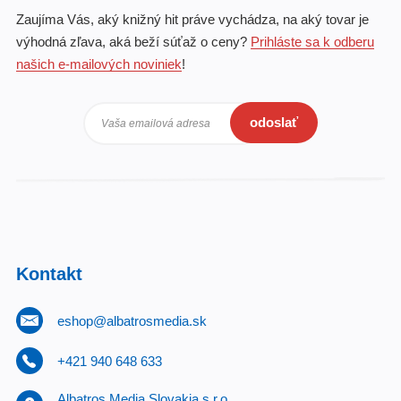
Zaujíma Vás, aký knižný hit práve vychádza, na aký tovar je
výhodná zľava, aká beží súťaž o ceny?
Prihláste sa k odberu
našich e-mailových noviniek
!
odoslať
Vaša emailová adresa
Kontakt
eshop@albatrosmedia.sk
+421 940 648 633
Albatros Media Slovakia s.r.o.