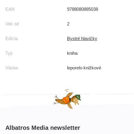
EAN
9788080885038
Vek od
2
Edícia
Bystré hlavičky
Typ
kniha
Väzba
leporelo knižkové
Albatros Media newsletter