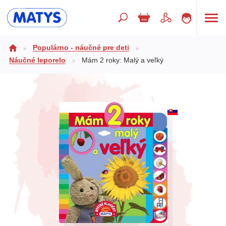
Hľadaný výraz
Populárno - náučné pre deti
Náučné leporelo
Mám 2 roky: Malý a veľký
Beletria pre deti
Doplnkový sortiment
Jazyky
Poézia
Populárno - náučné pre deti
Predškoláci
Výchova a pedagogika