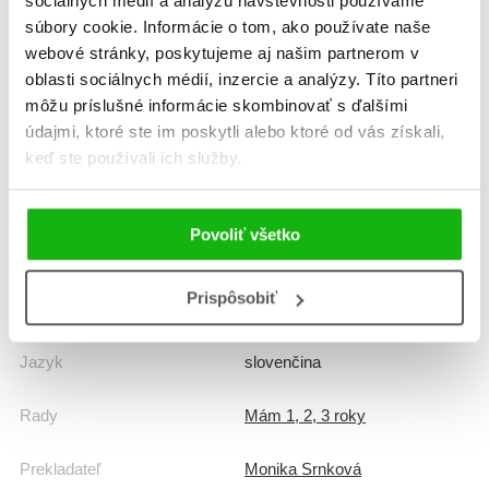
sociálnych médií a analýzu návštevnosti používame
Informácie
súbory cookie. Informácie o tom, ako používate naše
webové stránky, poskytujeme aj našim partnerom v
oblasti sociálnych médií, inzercie a analýzy. Títo partneri
Žáner
náučné leporelo
môžu príslušné informácie skombinovať s ďalšími
údajmi, ktoré ste im poskytli alebo ktoré od vás získali,
Počet strán
14
keď ste používali ich služby.
Dátum vydania
1.7.2017
Povoliť všetko
Formát
155x170 mm
Prispôsobiť
Hmotnosť
0,14 kg
Jazyk
slovenčina
Rady
Mám 1, 2, 3 roky
Prekladateľ
Monika Srnková