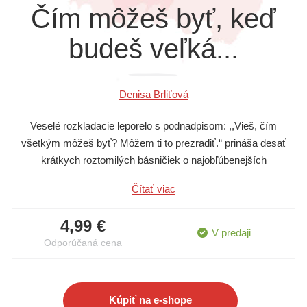
Čím môžeš byť, keď
Všetky kategórie
budeš veľká...
Denisa Brliťová
Veselé rozkladacie leporelo s podnadpisom: ,,Vieš, čím
všetkým môžeš byť? Môžem ti to prezradiť.“ prináša desať
krátkych roztomilých básničiek o najobľúbenejších
dievčenských povolaniach - kaderníčka, lekárka, krajčírka,
Čítať viac
zubárka, kuchárka, veterinárka, kvetinárka, učiteľka, zdravotná
sestrička a herečka. Malé zvedavé dievčatká sa vďaka milým
4,99 €
rýmujúcim sa veršíkom, ľahkým na zapamätanie, zoznámia s
V predaji
Odporúčaná cena
rôznymi prácami, medzi ktorými určite nájdu tú, ktorá sa im
najviac zapáči.
Kúpiť na e-shope