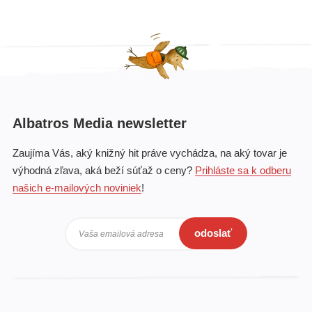
Albatros Media newsletter
Zaujíma Vás, aký knižný hit práve vychádza, na aký tovar je
výhodná zľava, aká beží súťaž o ceny?
Prihláste sa k odberu
našich e-mailových noviniek
!
odoslať
Vaša emailová adresa