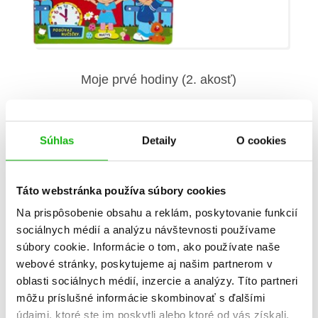
Moje prvé hodiny (2. akosť)
Súhlas
Detaily
O cookies
Táto webstránka používa súbory cookies
Na prispôsobenie obsahu a reklám, poskytovanie funkcií
Informácie
sociálnych médií a analýzu návštevnosti používame
súbory cookie. Informácie o tom, ako používate naše
webové stránky, poskytujeme aj našim partnerom v
Žáner
náučné leporelo
oblasti sociálnych médií, inzercie a analýzy. Títo partneri
môžu príslušné informácie skombinovať s ďalšími
Počet strán
10
údajmi, ktoré ste im poskytli alebo ktoré od vás získali,