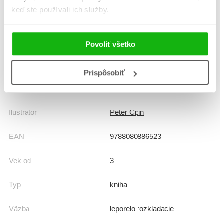
keď ste používali ich služby.
Dátum vydania
1.2.2022
Formát
180x150 mm
Povoliť všetko
Hmotnosť
0,22 kg
Prispôsobiť
Jazyk
slovenčina
Ilustrátor
Peter Cpin
EAN
9788080886523
Vek od
3
Typ
kniha
Väzba
leporelo rozkladacie