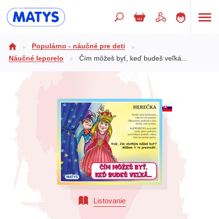
Hľadaný výraz
Populárno - náučné pre deti
Náučné leporelo
Čím môžeš byť, keď budeš veľká...
Beletria pre deti
Doplnkový sortiment
Jazyky
Poézia
Populárno - náučné pre deti
Predškoláci
Výchova a pedagogika
Listovanie