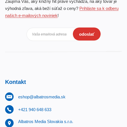
Zaujíma Vás, aký knižný hit práve vychádza, na aký tovar je
výhodná zľava, aká beží súťaž o ceny?
Prihláste sa k odberu
našich e-mailových noviniek
!
odoslať
Vaša emailová adresa
Kontakt
eshop@albatrosmedia.sk
+421 940 648 633
Albatros Media Slovakia s.r.o.