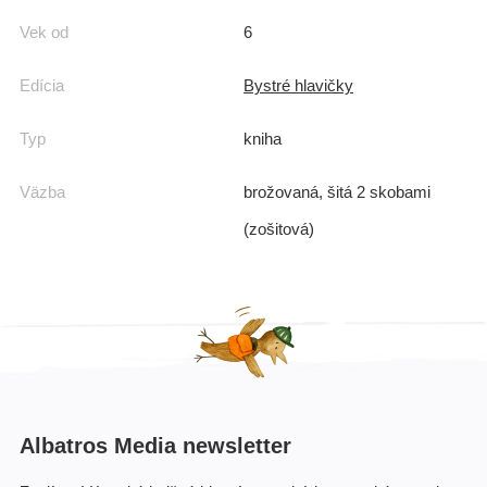
Vek od
6
Edícia
Bystré hlavičky
Typ
kniha
Väzba
brožovaná, šitá 2 skobami
(zošitová)
Albatros Media newsletter