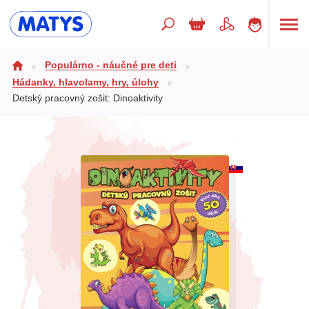
Hľadaný výraz
Populárno - náučné pre deti
Hádanky, hlavolamy, hry, úlohy
Detský pracovný zošit: Dinoaktivity
Beletria pre deti
Doplnkový sortiment
Jazyky
Poézia
Populárno - náučné pre deti
Predškoláci
Výchova a pedagogika