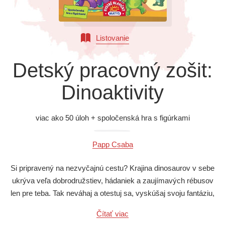
Všetky kategórie
Listovanie
Detský pracovný zošit:
Dinoaktivity
viac ako 50 úloh + spoločenská hra s figúrkami
Papp Csaba
Si pripravený na nezvyčajnú cestu? Krajina dinosaurov v sebe
ukrýva veľa dobrodružstiev, hádaniek a zaujímavých rébusov
len pre teba. Tak neváhaj a otestuj sa, vyskúšaj svoju fantáziu,
šikovnosť a zručnosť. Potrebuješ len odvahu a chuť!
Čítať viac