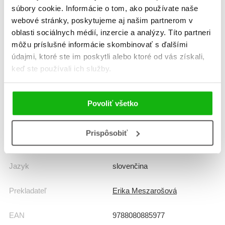
Informácie
súbory cookie. Informácie o tom, ako používate naše
webové stránky, poskytujeme aj našim partnerom v
oblasti sociálnych médií, inzercie a analýzy. Títo partneri
Žáner
hádanky, hlavolamy, hry, úlohy
môžu príslušné informácie skombinovať s ďalšími
údajmi, ktoré ste im poskytli alebo ktoré od vás získali,
Počet strán
48
keď ste používali ich služby.
Dátum vydania
1.10.2019
Povoliť všetko
Formát
210x260 mm
Prispôsobiť
Hmotnosť
0,23 kg
Jazyk
slovenčina
Prekladateľ
Erika Meszarošová
EAN
9788080885977