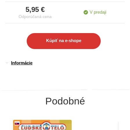
Pusti sa do objavovania tajomného sveta dinosaurov!
5,95 €
Nájdeš tu aj dinokartičky (pexeso) a tiež spoločenskú hru.
V predaji
Odporúčaná cena
Kúpiť na e-shope
Informácie
Podobné