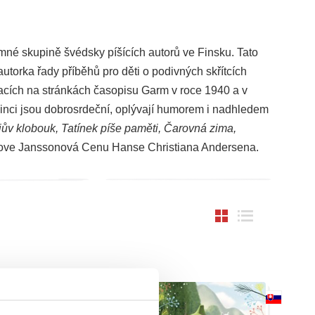
mné skupině švédsky píšících autorů ve Finsku. Tato
utorka řady příběhů pro děti o podivných skřítcích
acích na stránkách časopisu Garm v roce 1940 a v
inci jsou dobrosrdeční, oplývají humorem i nadhledem
ův klobouk, Tatínek píše paměti, Čarovná zima,
Tove Janssonová Cenu Hanse Christiana Andersena.