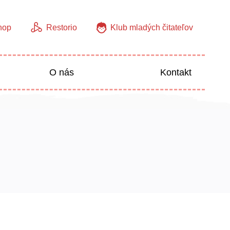
hop
Restorio
Klub mladých čitateľov
O nás
Kontakt
Jazyky
Predškoláci