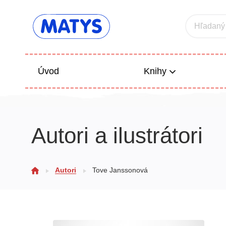
Hľadaný
Úvod
Knihy
Beletria 
Autori a ilustrátori
Poézia
Výchova
Autori
Tove Janssonová