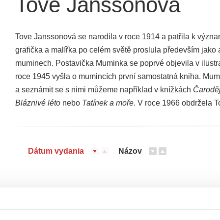
Tove Janssonová
Tove Janssonová se narodila v roce 1914 a patřila k význa
grafička a malířka po celém světě proslula především jako a
muminech. Postavička Muminka se poprvé objevila v ilustr
roce 1945 vyšla o mumincích první samostatná kniha. Mum
a seznámit se s nimi můžeme například v knížkách
Čaroděj
Bláznivé léto
nebo
Tatínek a moře
. V roce 1966 obdržela 
Dátum vydania
Názov