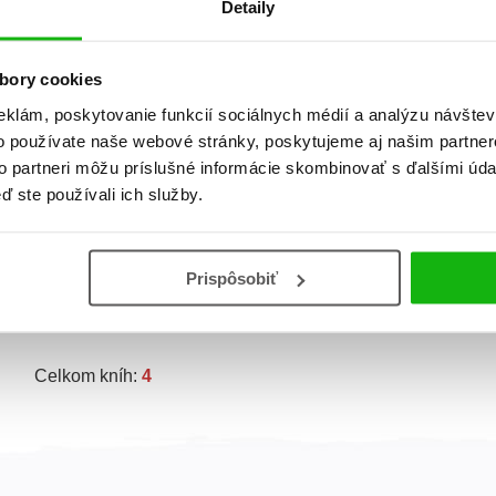
Detaily
bory cookies
eklám, poskytovanie funkcií sociálnych médií a analýzu návšte
o používate naše webové stránky, poskytujeme aj našim partner
to partneri môžu príslušné informácie skombinovať s ďalšími údaj
ď ste používali ich služby.
Návrat do Údolia
Ďalšie
Muminovcov
dobrodružstvá z
Údolia Muminovcov
Tove Janssonová
Prispôsobiť
Tove Janssonová
Celkom kníh:
4