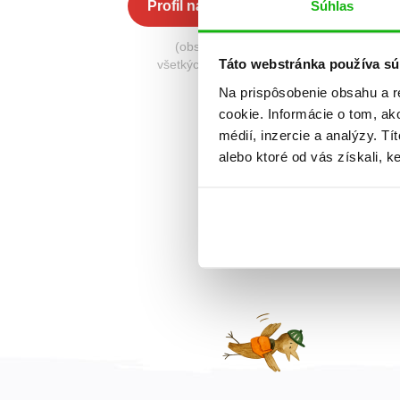
Súhlas
Profil na Albatros Media
(obsahuje knihy zo
Táto webstránka používa sú
všetkých nakladateľstiev)
Na prispôsobenie obsahu a r
cookie. Informácie o tom, ak
médií, inzercie a analýzy. Tí
alebo ktoré od vás získali, ke