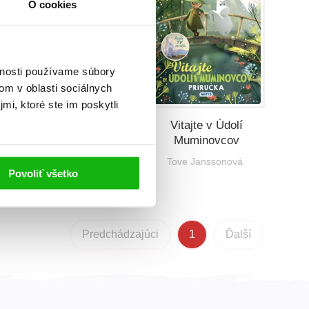
O cookies
vnosti používame súbory
om v oblasti sociálnych
mi, ktoré ste im poskytli
Dobrodružstvá z
Vitajte v Údolí
Údolia Muminovcov
Muminovcov
Tove Janssonová
Tove Janssonová
Povoliť všetko
Predchádzajúci
1
Ďalší