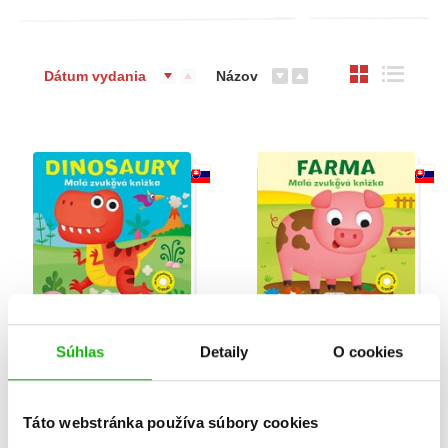
Dátum vydania
Názov
Malá zvuková knižka:
Malá zvuková knižka:
Súhlas
Detaily
O cookies
Dinosauri
Farma
Serena Vezzani
Serena Vezzani
Táto webstránka používa súbory cookies