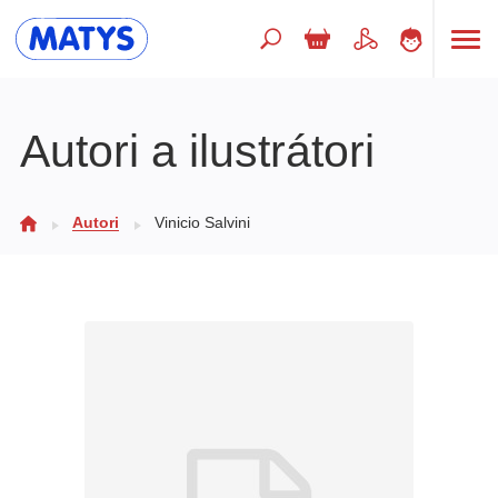
Hľadaný výraz
Autori a ilustrátori
Beletria pre deti
Autori
Vinicio Salvini
Doplnkový sortiment
Jazyky
Poézia
Populárno - náučné pre deti
Predškoláci
Výchova a pedagogika