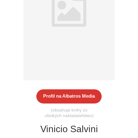
Všetky kategórie
Profil na Albatros Media
(obsahuje knihy zo
všetkých nakladateľstiev)
Vinicio Salvini