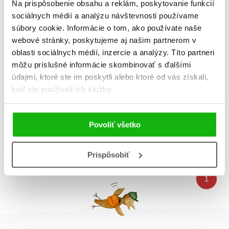
Na prispôsobenie obsahu a reklám, poskytovanie funkcií
B
B
sociálnych médií a analýzu návštevnosti používame
súbory cookie. Informácie o tom, ako používate naše
webové stránky, poskytujeme aj našim partnerom v
oblasti sociálnych médií, inzercie a analýzy. Títo partneri
môžu príslušné informácie skombinovať s ďalšími
údajmi, ktoré ste im poskytli alebo ktoré od vás získali,
Malá zvuková knižka:
Malá zvuková knižka:
keď ste používali ich služby.
Mláďatá
Zvieratá
Serena Vezzani
Serena Vezzani
Povoliť všetko
Celkom kníh:
4
Prispôsobiť
1