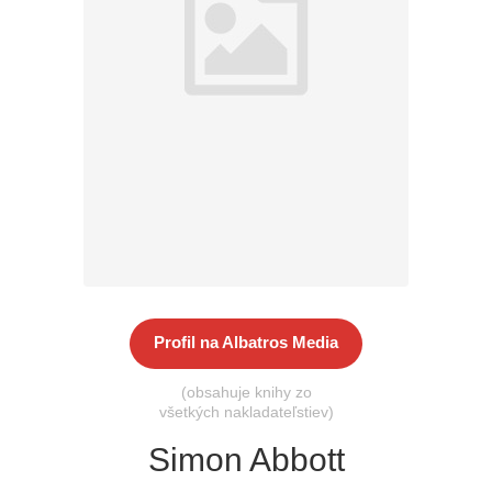
Všetky kategórie
Profil na Albatros Media
(obsahuje knihy zo
všetkých nakladateľstiev)
Simon Abbott