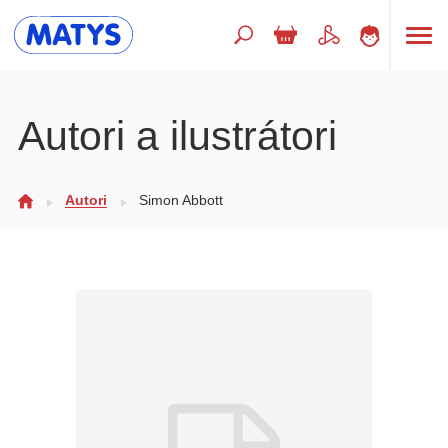
Hľadaný výraz
Autori a ilustrátori
Beletria pre deti
Autori
Simon Abbott
Doplnkový sortiment
Jazyky
Poézia
Populárno - náučné pre deti
Predškoláci
Výchova a pedagogika