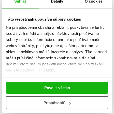
Súhlas
Detaily
O cookies
Veselá farma
Princezné
Malgorzata Ewa Skibinska
Malgorzata Ewa Skibinska
Táto webstránka používa súbory cookies
B
Na prispôsobenie obsahu a reklám, poskytovanie funkcií
B
sociálnych médií a analýzu návštevnosti používame
súbory cookie. Informácie o tom, ako používate naše
webové stránky, poskytujeme aj našim partnerom v
oblasti sociálnych médií, inzercie a analýzy. Títo partneri
môžu príslušné informácie skombinovať s ďalšími
údajmi, ktoré ste im poskytli alebo ktoré od vás získali,
keď ste používali ich služby.
Povoliť všetko
Čarovné pero: Na
Čarovné pero: Veľké
gazdovstve
stroje
Prispôsobiť
Malgorzata Ewa Skibinska
Malgorzata Ewa Skibinska