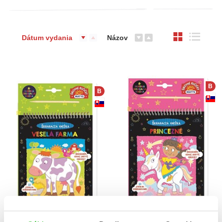
Dátum vydania
Názov
B
B
Škrabacia knižka:
Škrabacia knižka: