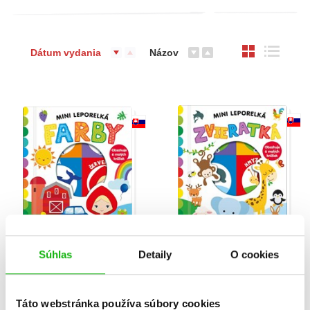
Dátum vydania
Názov
Súhlas
Detaily
O cookies
Mini leporelká: Farby
Mini leporelká:
Zvieratká
Táto webstránka používa súbory cookies