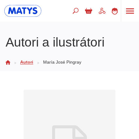
Hľadaný výraz
Autori a ilustrátori
Beletria pre deti
Autori
María José Pingray
Doplnkový sortiment
Jazyky
Poézia
Populárno - náučné pre deti
Predškoláci
Výchova a pedagogika